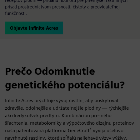
receptov plodín — pridanú hodnotu pre priemysel rastlinných
prísad prostredníctvom presnosti, čistoty a predvídateľnej
funkčnosti.
Objavte Infinite Acres
Prečo Odomknutie
genetického potenciálu?
Infinite Acres urýchľuje vývoj rastlín, aby poskytoval
zdravšie, odolnejšie a udržateľnejšie plodiny — rýchlejšie
ako kedykoľvek predtým. Kombináciou presného
šľachtenia, metabolomiky a výpočtového dizajnu proteínov
naša patentovaná platforma GeneCraft³ vyvíja účelovo
navrhnuté rastliny, ktoré spĺňajú naliehavé výzvy výživy,