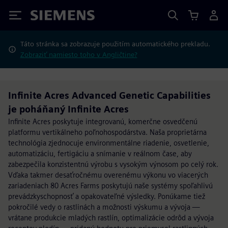
Siemens
Táto stránka sa zobrazuje použitím automatického prekladu.
Zobraziť namiesto toho v Angličtine?
Infinite Acres Advanced Genetic Capabilities
je poháňaný Infinite Acres
Infinite Acres poskytuje integrovanú, komerčne osvedčenú
platformu vertikálneho poľnohospodárstva. Naša proprietárna
technológia zjednocuje environmentálne riadenie, osvetlenie,
automatizáciu, fertigáciu a snímanie v reálnom čase, aby
zabezpečila konzistentnú výrobu s vysokým výnosom po celý rok.
Vďaka takmer desaťročnému overenému výkonu vo viacerých
zariadeniach 80 Acres Farms poskytujú naše systémy spoľahlivú
prevádzkyschopnosť a opakovateľné výsledky. Ponúkame tiež
pokročilé vedy o rastlinách a možnosti výskumu a vývoja —
vrátane produkcie mladých rastlín, optimalizácie odrôd a vývoja