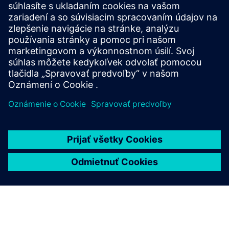
paradajky
Prispôsobené pre vertikálne poľnohospodárstvo —
kompaktné, rýchlo rastúce a prispôsobené pri slabom
osvetlení.