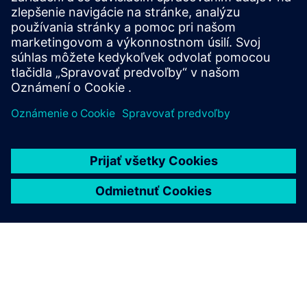
Navrhli sme, postavili a nainštalovali pestovateľské moduly
pre paradajky v Guggenheime; šalát a mikrozelené pre
potravinárske služby a maloobchod; a hrozno na
rozmnožovanie.