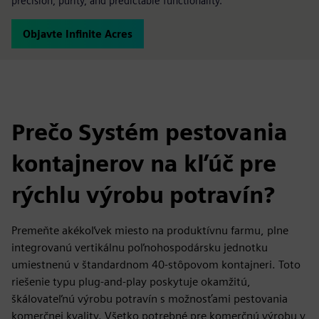
precision, purity, and predictable functionality.
Objavte Infinite Acres
Prečo Systém pestovania
kontajnerov na kľúč pre
rýchlu výrobu potravín?
Premeňte akékoľvek miesto na produktívnu farmu, plne
integrovanú vertikálnu poľnohospodársku jednotku
umiestnenú v štandardnom 40-stôpovom kontajneri. Toto
riešenie typu plug-and-play poskytuje okamžitú,
škálovateľnú výrobu potravín s možnosťami pestovania
komerčnej kvality. Všetko potrebné pre komerčnú výrobu v