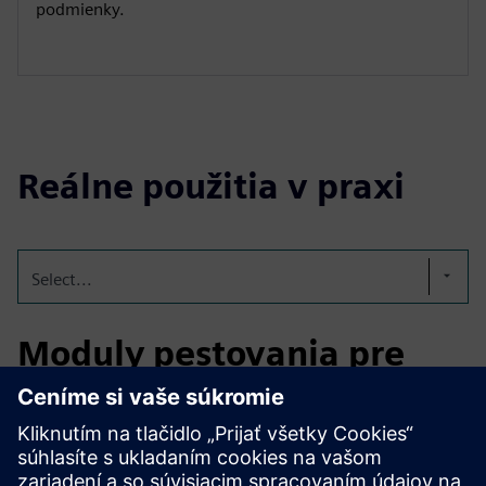
podmienky.
Reálne použitia v praxi
Select...
Moduly pestovania pre
konzistenciu potravín a
kvality