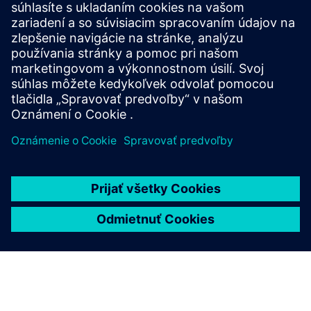
Aké ďalšie ponuky sú k
dispozícii na tému
modernizácie?