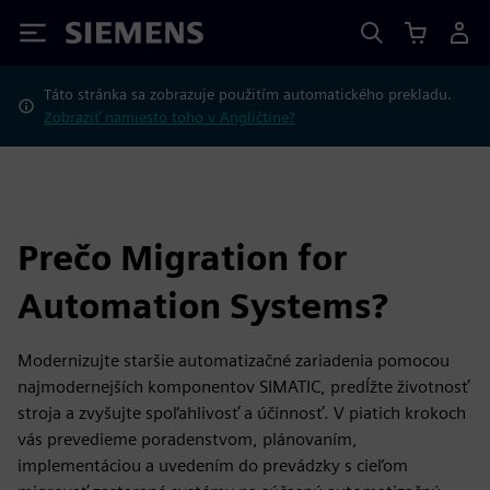
Siemens
Táto stránka sa zobrazuje použitím automatického prekladu.
Zobraziť namiesto toho v Angličtine?
Prečo Migration for
Automation Systems?
Modernizujte staršie automatizačné zariadenia pomocou
najmodernejších komponentov SIMATIC, predĺžte životnosť
stroja a zvyšujte spoľahlivosť a účinnosť. V piatich krokoch
vás prevedieme poradenstvom, plánovaním,
implementáciou a uvedením do prevádzky s cieľom