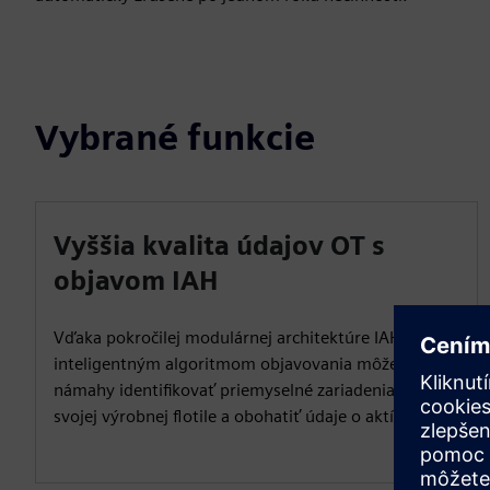
Vybrané funkcie
Vyššia kvalita údajov OT s
objavom IAH
Vďaka pokročilej modulárnej architektúre IAH a
inteligentným algoritmom objavovania môžete bez
námahy identifikovať priemyselné zariadenia v celej
svojej výrobnej flotile a obohatiť údaje o aktívach OT.