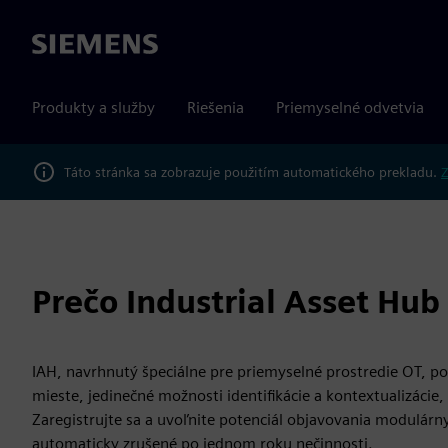
Siemens
Produkty a služby
Riešenia
Priemyselné odvetvia
Táto stránka sa zobrazuje použitím automatického prekladu.
Z
Prečo Industrial Asset Hub 
IAH, navrhnutý špeciálne pre priemyselné prostredie OT, po
mieste, jedinečné možnosti identifikácie a kontextualizácie
Zaregistrujte sa a uvoľnite potenciál objavovania modulárny
automaticky zrušené po jednom roku nečinnosti.