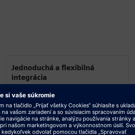
Jednoduchá a flexibilná
integrácia
Nasaďte IAH Gateway a Asset Links v rámci Siemens
Industrial Edge blízko stroja (napr. vo výrobnej
bunke alebo v kontajneri Docker) vo vašej
automatizačnej vrstve a objavte niekoľko výrobných
sietí.