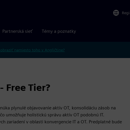
Reg
Partnerská sieť
Témy a poznatky
obraziť namiesto toho v Angličtine?
- Free Tier?
núka plynulé objavovanie aktív OT, konsolidáciu zásob na
, čo umožňuje holistickú správu aktív OT podobnú IT.
ch zariadení v oblasti konvergencie IT a OT. Predplatné bude