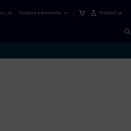
Podpora a komunita
Prihlásiť sa
ion
|
SK
V
p
S