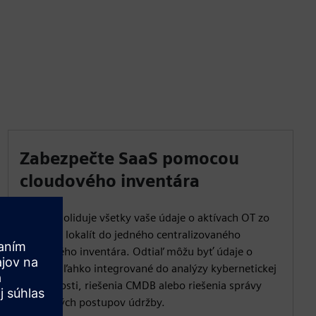
Zabezpečte SaaS pomocou
cloudového inventára
IAH konsoliduje všetky vaše údaje o aktívach OT zo
všetkých lokalít do jedného centralizovaného
cloudového inventára. Odtiaľ môžu byť údaje o
aktívach ľahko integrované do analýzy kybernetickej
bezpečnosti, riešenia CMDB alebo riešenia správy
pracovných postupov údržby.