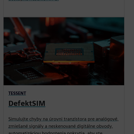
TESSENT
DefektSIM
Simulujte chyby na úrovni tranzistora pre analógové,
zmiešané signály a neskenované digitálne obvody,
automatizáciou hodnotenia pokrytia, aby ste