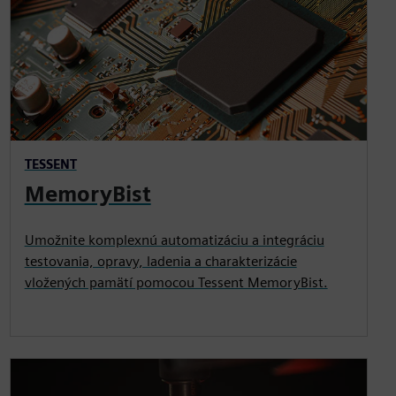
TESSENT
MemoryBist
Umožnite komplexnú automatizáciu a integráciu
testovania, opravy, ladenia a charakterizácie
vložených pamätí pomocou Tessent MemoryBist.