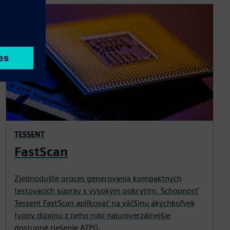
TESSENT
FastScan
Zjednodušte proces generovania kompaktných
testovacích súprav s vysokým pokrytím. Schopnosť
Tessent FastScan aplikovať na väčšinu akýchkoľvek
typov dizajnu z neho robí najuniverzálnejšie
dostupné riešenie ATPG.