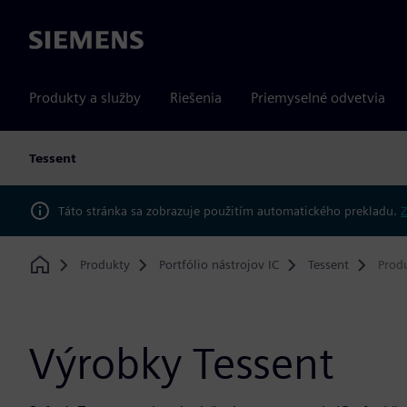
Siemens
Produkty a služby
Riešenia
Priemyselné odvetvia
Tessent
Táto stránka sa zobrazuje použitím automatického prekladu.
Z
Produkty
Portfólio nástrojov IC
Tessent
Prod
Home
Výrobky Tessent