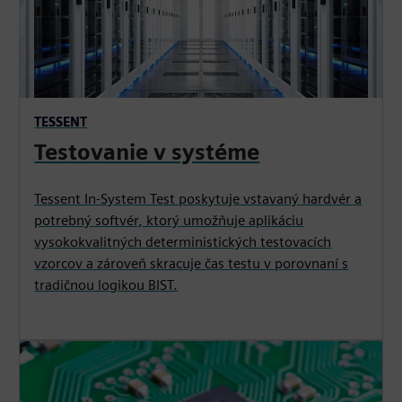
TESSENT
Testovanie v systéme
Tessent In-System Test poskytuje vstavaný hardvér a
potrebný softvér, ktorý umožňuje aplikáciu
vysokokvalitných deterministických testovacích
vzorcov a zároveň skracuje čas testu v porovnaní s
tradičnou logikou BIST.