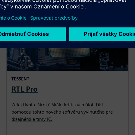
TESSENT
RTL Pro
Zefektívnite širokú škálu kritických úloh DFT
pomocou tohto nového softvéru vyvinutého pre
dizajnérske tímy IC.