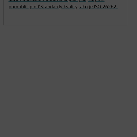
pomohli splniť štandardy kvality, ako je ISO 26262.