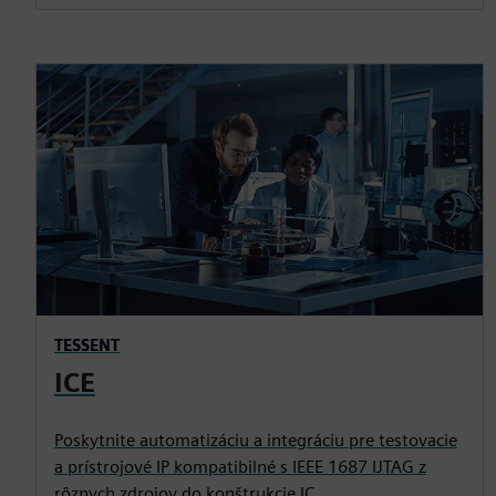
TESSENT
ICE
Poskytnite automatizáciu a integráciu pre testovacie
a prístrojové IP kompatibilné s IEEE 1687 IJTAG z
rôznych zdrojov do konštrukcie IC.