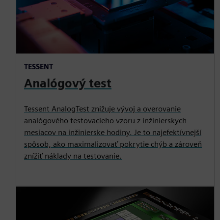
TESSENT
Analógový test
Tessent AnalogTest znižuje vývoj a overovanie
analógového testovacieho vzoru z inžinierskych
mesiacov na inžinierske hodiny. Je to najefektívnejší
spôsob, ako maximalizovať pokrytie chýb a zároveň
znížiť náklady na testovanie.