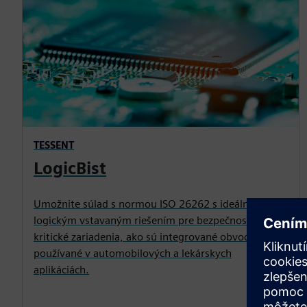
TESSENT
LogicBist
Umožnite súlad s normou ISO 26262 s ideálnym
logickým vstavaným riešením pre bezpečnostné
kritické zariadenia, ako sú integrované obvody
používané v automobilových a lekárskych
aplikáciách.