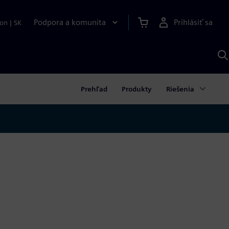
Podpora a komunita
Prihlásiť sa
ion
|
SK
V
p
S
Prehľad
Produkty
Riešenia