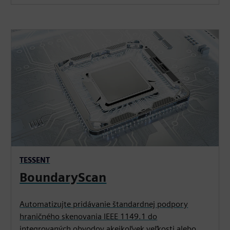
TESSENT
BoundaryScan
Automatizujte pridávanie štandardnej podpory
hraničného skenovania IEEE 1149.1 do
integrovaných obvodov akejkoľvek veľkosti alebo