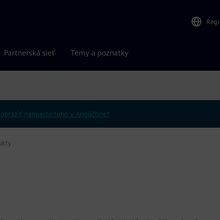
Reg
Partnerská sieť
Témy a poznatky
obraziť namiesto toho v Angličtine?
ukty