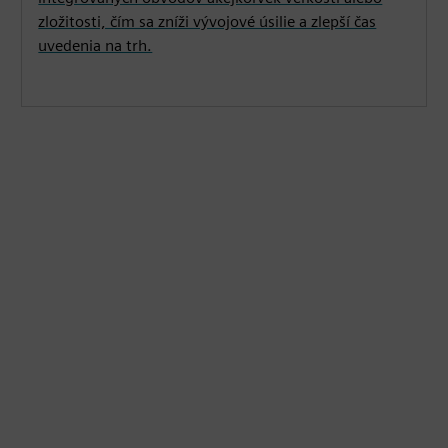
zložitosti, čím sa zníži vývojové úsilie a zlepší čas
uvedenia na trh.