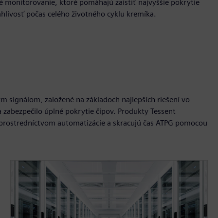
né monitorovanie, ktoré pomáhajú zaistiť najvyššie pokrytie
ahlivosť počas celého životného cyklu kremíka.
m signálom, založené na základoch najlepších riešení vo
a zabezpečilo úplné pokrytie čipov. Produkty Tessent
n prostredníctvom automatizácie a skracujú čas ATPG pomocou