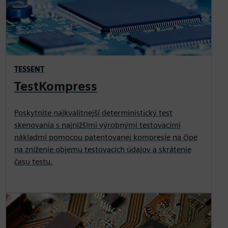
TESSENT
TestKompress
Poskytnite najkvalitnejší deterministický test
skenovania s najnižšími výrobnými testovacími
nákladmi pomocou patentovanej kompresie na čipe
na zníženie objemu testovacích údajov a skrátenie
času testu.