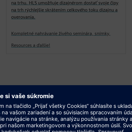
na trhu. HLS umožňuje dizajnérom dostať svoje čipy
na trh rýchlejšie skrátením celkového toku dizajnu a
overovania.
Kompletné nahrávanie živého seminára, snímky,
Resources a ďalšie!