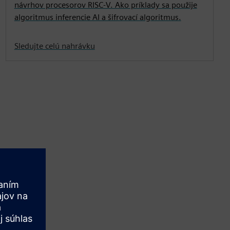
návrhov procesorov RISC-V. Ako príklady sa použije
algoritmus inferencie AI a šifrovací algoritmus.
Sledujte celú nahrávku