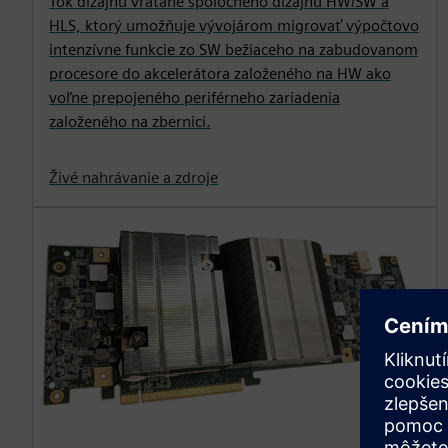
Tok dizajnu vrátane spoločného dizajnu HW/SW a
HLS, ktorý umožňuje vývojárom migrovať výpočtovo
intenzívne funkcie zo SW bežiaceho na zabudovanom
procesore do akcelerátora založeného na HW ako
voľne prepojeného periférneho zariadenia
založeného na zbernici.
Živé nahrávanie a zdroje