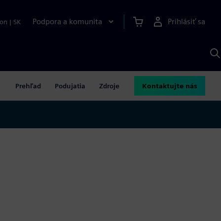
Podpora a komunita
Prihlásiť sa
ion
|
SK
V
p
S
Prehľad
Podujatia
Zdroje
Kontaktujte nás