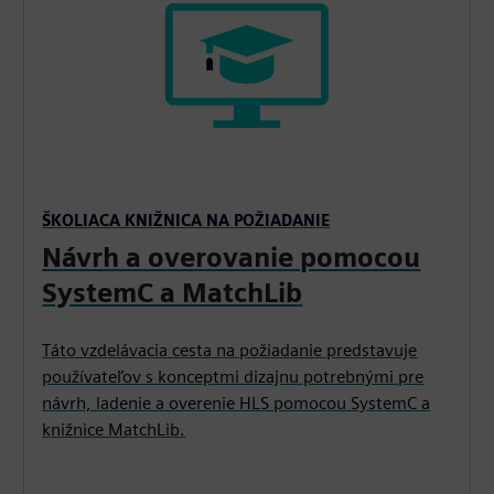
ŠKOLIACA KNIŽNICA NA POŽIADANIE
Návrh a overovanie pomocou
SystemC a MatchLib
Táto vzdelávacia cesta na požiadanie predstavuje
používateľov s konceptmi dizajnu potrebnými pre
návrh, ladenie a overenie HLS pomocou SystemC a
knižnice MatchLib.