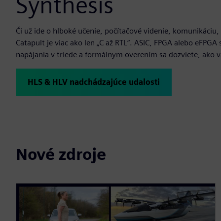
Synthesis
Či už ide o hlboké učenie, počítačové videnie, komunikáciu
Catapult je viac ako len „C až RTL“. ASIC, FPGA alebo e
napájania v triede a formálnym overením sa dozviete, ako vá
HLS & HLV nadchádzajúce udalosti
Nové zdroje