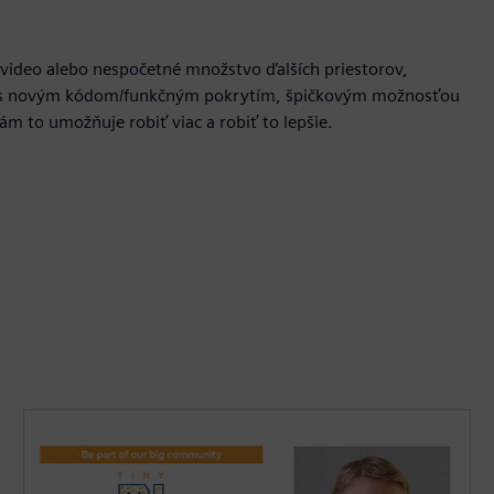
, video alebo nespočetné množstvo ďalších priestorov,
FPGA s novým kódom/funkčným pokrytím, špičkovým možnosťou
m to umožňuje robiť viac a robiť to lepšie.