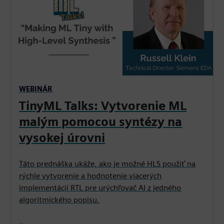
WEBINÁR
TinyML Talks: Vytvorenie ML
malým pomocou syntézy na
vysokej úrovni
Táto prednáška ukáže, ako je možné HLS použiť na
rýchle vytvorenie a hodnotenie viacerých
implementácií RTL pre urýchľovač AI z jedného
algoritmického popisu.