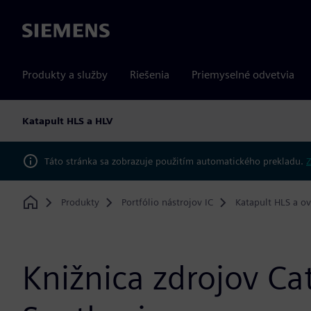
Siemens
Produkty a služby
Riešenia
Priemyselné odvetvia
Katapult HLS a HLV
Táto stránka sa zobrazuje použitím automatického prekladu.
Z
Produkty
Portfólio nástrojov IC
Katapult HLS a ov
Home
Knižnica zdrojov Ca