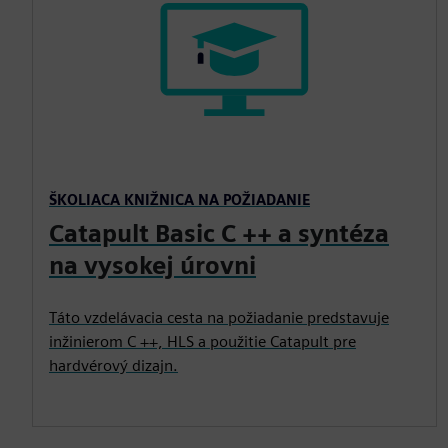
ŠKOLIACA KNIŽNICA NA POŽIADANIE
Catapult Basic C ++ a syntéza
na vysokej úrovni
Táto vzdelávacia cesta na požiadanie predstavuje
inžinierom C ++, HLS a použitie Catapult pre
hardvérový dizajn.