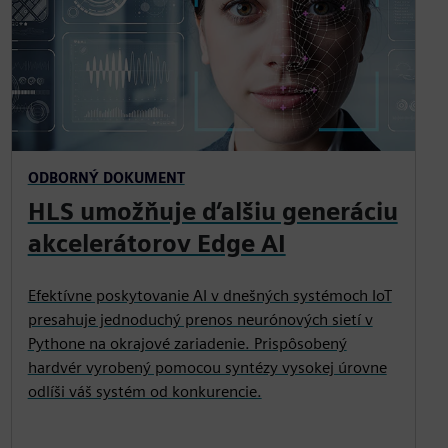
ODBORNÝ DOKUMENT
HLS umožňuje ďalšiu generáciu
akcelerátorov Edge AI
Efektívne poskytovanie AI v dnešných systémoch IoT
presahuje jednoduchý prenos neurónových sietí v
Pythone na okrajové zariadenie. Prispôsobený
hardvér vyrobený pomocou syntézy vysokej úrovne
odlíši váš systém od konkurencie.