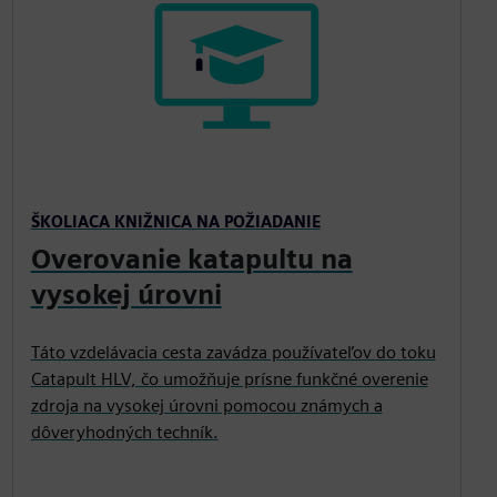
ŠKOLIACA KNIŽNICA NA POŽIADANIE
Overovanie katapultu na
vysokej úrovni
Táto vzdelávacia cesta zavádza používateľov do toku
Catapult HLV, čo umožňuje prísne funkčné overenie
zdroja na vysokej úrovni pomocou známych a
dôveryhodných techník.