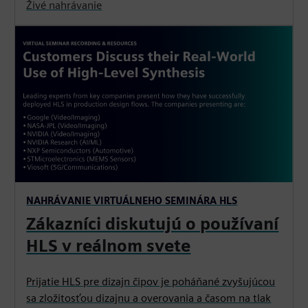
Živé nahrávanie
NAHRÁVANIE VIRTUÁLNEHO SEMINÁRA HLS
Zákazníci diskutujú o používaní
HLS v reálnom svete
Prijatie HLS pre dizajn čipov je poháňané zvyšujúcou
sa zložitosťou dizajnu a overovania a časom na tlak