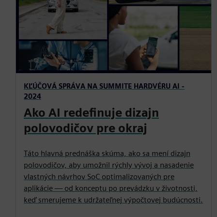
KĽÚČOVÁ SPRÁVA NA SUMMITE HARDVÉRU AI -
2024
Ako AI redefinuje dizajn
polovodičov pre okraj
Táto hlavná prednáška skúma, ako sa mení dizajn
polovodičov, aby umožnil rýchly vývoj a nasadenie
vlastných návrhov SoC optimalizovaných pre
aplikácie — od konceptu po prevádzku v životnosti,
keď smerujeme k udržateľnej výpočtovej budúcnosti.