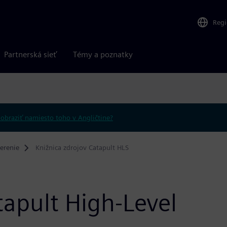
Reg
Partnerská sieť
Témy a poznatky
obraziť namiesto toho v Angličtine?
erenie
Knižnica zdrojov Catapult HLS
tapult High-Level