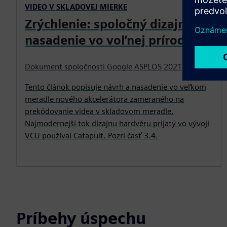
VIDEO V SKLADOVEJ MIERKE
Zrýchlenie: spoločný dizajn a
nasadenie vo voľnej prírode
Dokument spoločnosti Google ASPLOS 2021
Tento článok popisuje návrh a nasadenie vo veľkom
meradle nového akcelerátora zameraného na
prekódovanie videa v skladovom meradle.
Najmodernejší tok dizajnu hardvéru prijatý vo vývoji
VCU používal Catapult. Pozri časť 3.4.
Príbehy úspechu