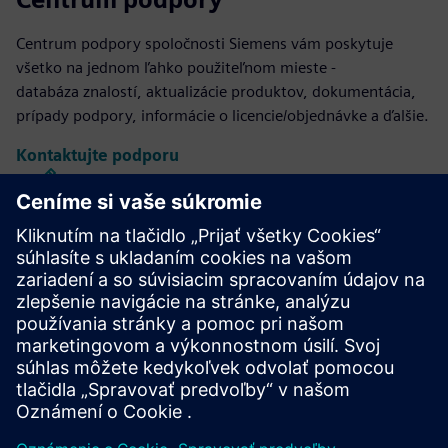
Centrum podpory spoločnosti Siemens vám poskytuje
všetko na jednom ľahko použiteľnom mieste -
databáza znalostí, aktualizácie produktov, dokumentácia,
prípady podpory, informácie o licencie/objednávke a ďalšie.
Kontaktujte podporu
Dizajn a výroba kalibru IC
Balík nástrojov Calibre poskytuje presné, efektívne a
komplexné overenie a optimalizáciu IC vo všetkých
procesných uzloch a štýloch návrhu a zároveň minimalizuje
využitie zdrojov a harmonogramy zrážok.
Učte sa od odborníkov