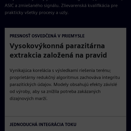
ASIC a zmiešaného signálu. Zlievarenská kvalifikácia pre
prakticky všetky procesy a uzly.
PRESNOSŤ OSVEDČENÁ V PRIEMYSLE
Vysokovýkonná parazitárna
extrakcia založená na pravid
Vynikajúca korelácia s výsledkami riešenia terénu;
proprietárny redukčný algoritmus zachováva integritu
parazitických údajov. Modely obsahujú efekty závislé
od výroby, aby sa znížila potreba zakázaných
dizajnových marží.
JEDNODUCHÁ INTEGRÁCIA TOKU