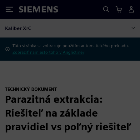
Siemens
Kaliber XrC
Táto stránka sa zobrazuje použitím automatického prekladu.
Zobraziť namiesto toho v Angličtine?
TECHNICKÝ DOKUMENT
Parazitná extrakcia:
Riešiteľ na základe
pravidiel vs poľný riešiteľ