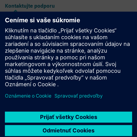
Kontaktujte podporu
Dizajn a výroba kalibru IC
Balík nástrojov Calibre poskytuje presné, efektívne a
komplexné overenie a optimalizáciu IC vo všetkých
procesných uzloch a štýloch návrhu a zároveň minimalizuje
využitie zdrojov a harmonogramy zrážok.
Učte sa od odborníkov