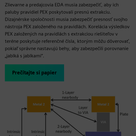
Zlievarne a predajcovia EDA musia zabezpečiť, aby ich
paluby pravidiel PEX poskytovali presnú extrakciu.
Dizajnérske spoločnosti musia zabezpečiť presnosť svojho
nástroja PEX založeného na pravidlách. Korelácia výsledkov
PEX založených na pravidlách s extrakciou riešiteľov v
teréne poskytuje referenčné čísla, ktorým môžu dôverovať,
pokiaľ správne nastavujú behy, aby zabezpečili porovnanie
„jablká s jablkami“.
Prečítajte si papier