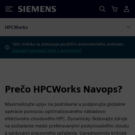
Siemens
HPCWorks
Táto stránka sa zobrazuje použitím automatického prekladu.
Zobraziť namiesto toho v Angličtine?
Prečo HPCWorks Navops?
Maximalizujte vplyv na podnikanie a podporujte globálne
operácie pomocou optimalizovaného nákladovo
efektívneho cloudového HPC. Dynamicky škálovajte zdroje
na požiadanie medzi preferovanými poskytovateľmi cloudu
a správcami pracovného zaťaženia. Uprednostnite kritické