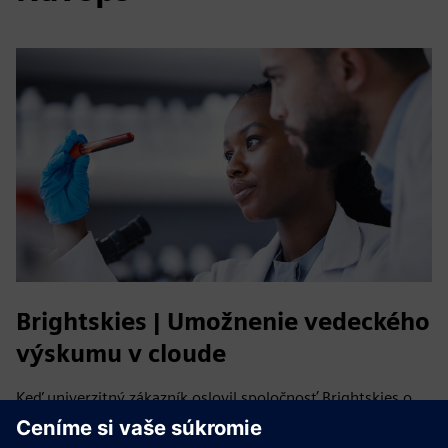
Brightskies | Umožnenie vedeckého
výskumu v cloude
Keď univerzitný zákazník oslovil spoločnosť Brightskies o
pomoc pri nastavovaní výkonných výpočtových zdrojov v
cloude, spoločnosť Brightskies využila svoje hlboké