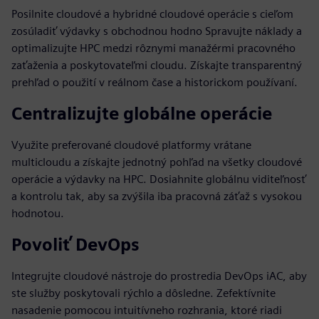
Posilnite cloudové a hybridné cloudové operácie s cieľom
zosúladiť výdavky s obchodnou hodno Spravujte náklady a
optimalizujte HPC medzi rôznymi manažérmi pracovného
zaťaženia a poskytovateľmi cloudu. Získajte transparentný
prehľad o použití v reálnom čase a historickom používaní.
Centralizujte globálne operácie
Využite preferované cloudové platformy vrátane
multicloudu a získajte jednotný pohľad na všetky cloudové
operácie a výdavky na HPC. Dosiahnite globálnu viditeľnosť
a kontrolu tak, aby sa zvýšila iba pracovná záťaž s vysokou
hodnotou.
Povoliť DevOps
Integrujte cloudové nástroje do prostredia DevOps iAC, aby
ste služby poskytovali rýchlo a dôsledne. Zefektívnite
nasadenie pomocou intuitívneho rozhrania, ktoré riadi