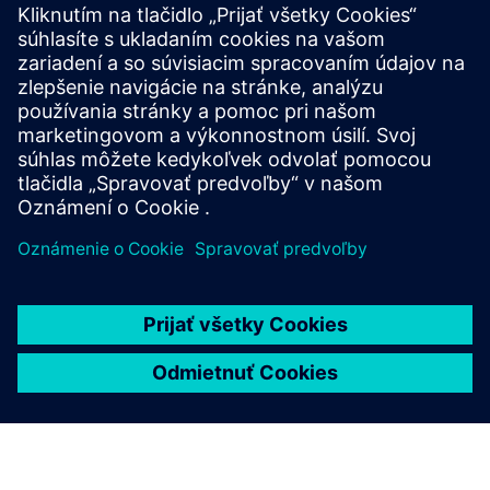
technické znalosti na výskum, testovanie a spoluprácu so
softvérom Siemens Digital Industries na implementácii
HPCWorks Navops na AWS, čo umožnilo škálovateľný a
vysokovýkonný vedecký výskum.
Prečítajte si