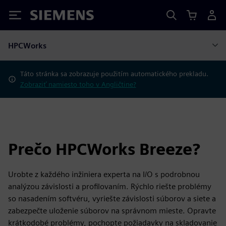
Siemens
HPCWorks
Táto stránka sa zobrazuje použitím automatického prekladu.
Zobraziť namiesto toho v Angličtine?
Prečo HPCWorks Breeze?
Urobte z každého inžiniera experta na I/O s podrobnou
analýzou závislosti a profilovaním. Rýchlo riešte problémy
so nasadením softvéru, vyriešte závislosti súborov a siete a
zabezpečte uloženie súborov na správnom mieste. Opravte
krátkodobé problémy, pochopte požiadavky na skladovanie