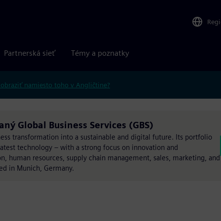
Reg
Partnerská sieť
Témy a poznatky
obraziť namiesto toho v Angličtine?
aný Global Business Services (GBS)
s transformation into a sustainable and digital future. Its portfolio
latest technology – with a strong focus on innovation and
ation, human resources, supply chain management, sales, marketing, and
sed in Munich, Germany.