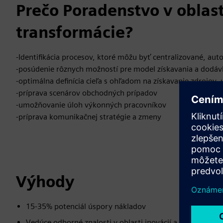
Prečo Poradenstvo v oblas
transformácie?
-Identifikácia procesov, ktoré môžu byť centralizované, a
-posúdenie rôznych možností pre model získavania a dodáv
-optimálna definícia cieľa s ohľadom na získavanie zdrojov,
-príprava scenárov obchodných prípadov
-umožňovanie úloh výkonných pracovníkov
-príprava komunikačnej stratégie a zmeny
Výhody
15-35% potenciál úspory nákladov
Vedúce odborné znalosti v oblasti inovácií a digitalizácie