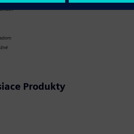
alitách
ladom
ožné
siace Produkty