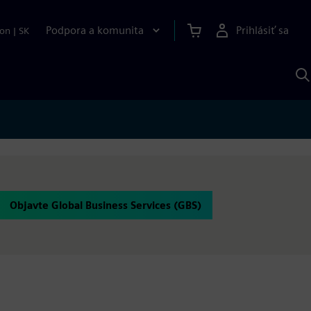
Podpora a komunita
Prihlásiť sa
ion
|
SK
V
p
S
Objavte Global Business Services (GBS)