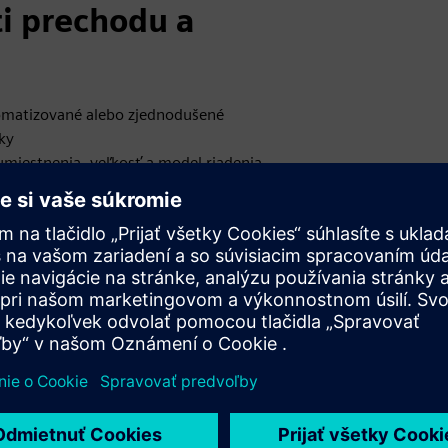
ti prechodu a
utomatizované alebo zjednodušené
ky
 umiestnenia, veľkosť a model riadenia