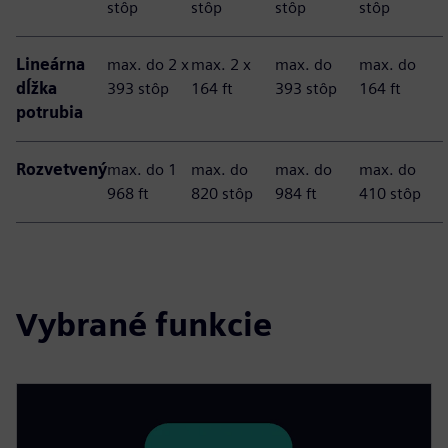
stôp
stôp
stôp
stôp
Lineárna
max. do 2 x
max. 2 x
max. do
max. do
dĺžka
393 stôp
164 ft
393 stôp
164 ft
potrubia
Rozvetvený
max. do 1
max. do
max. do
max. do
968 ft
820 stôp
984 ft
410 stôp
Vybrané funkcie