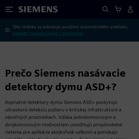
Siemens
Táto stránka sa zobrazuje použitím automatického prekladu.
Zobraziť namiesto toho v Angličtine?
Prečo Siemens nasávacie
detektory dymu ASD+?
Aspiračné detektory dymu Siemens ASD+ poskytujú
ultraskorú detekciu požiaru v kritickej infraštruktúre a
náročných prostrediach. Vďaka jednokomorovým a
dvojkomorovým možnostiam umožňujú prispôsobené
riešenia pre aplikácie akejkoľvek veľkosti a ponúkajú