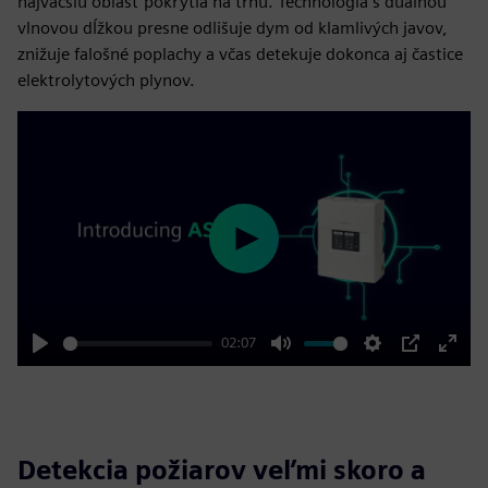
najväčšiu oblasť pokrytia na trhu. Technológia s duálnou
vlnovou dĺžkou presne odlišuje dym od klamlivých javov,
znižuje falošné poplachy a včas detekuje dokonca aj častice
elektrolytových plynov.
Play
02:07
Play
Mute
Settings
PIP
Enter
fulls
Detekcia požiarov veľmi skoro a