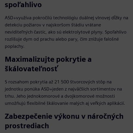
spoľahlivo
ASD+využíva pokročilú technológiu duálnej vlnovej dĺžky na
detekciu požiarov v najskoršom štádiu vrátane
neviditeľných častíc, ako sú elektrolytové plyny. Spoľahlivo
rozlišuje dym od prachu alebo pary, čím znižuje falošné
poplachy.
Maximalizujte pokrytie a
škálovateľnosť
S rozsahom pokrytia až 21 500 štvorcových stôp na
jednotku ponúka ASD+jeden z najväčších sortimentov na
trhu. Jeho jednokomorové a dvojkomorové možnosti
umožňujú flexibilné škálovanie malých aj veľkých aplikácií.
Zabezpečenie výkonu v náročných
prostrediach