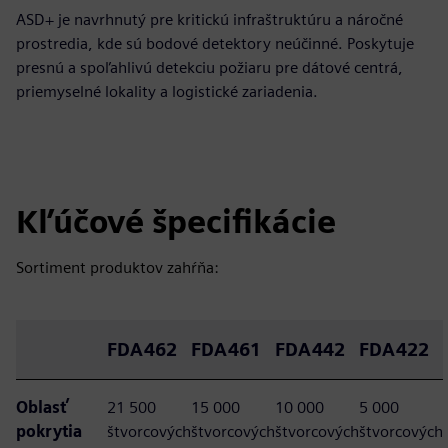
ASD+ je navrhnutý pre kritickú infraštruktúru a náročné
prostredia, kde sú bodové detektory neúčinné. Poskytuje
presnú a spoľahlivú detekciu požiaru pre dátové centrá,
priemyselné lokality a logistické zariadenia.
Kľúčové špecifikácie
Sortiment produktov zahŕňa:
FDA462
FDA461
FDA442
FDA422
Oblasť
21 500
15 000
10 000
5 000
pokrytia
štvorcových
štvorcových
štvorcových
štvorcových