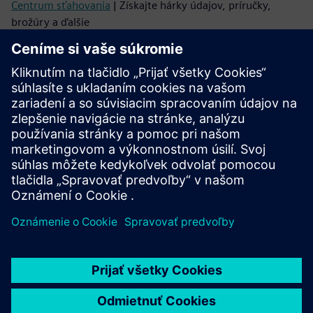
Centrum sťahovania
| Získajte hárky údajov, príručky,
brožúry a ďalšie
Podpora
SiePortal
| Pre technickú podporu kontaktujte miestneho
obchodného partnera spoločnosti Siemens alebo použite
túto webovú stránku podpory
BIM & CAD platforma
| Získajte 3D dáta pre všetky požiarne
produkty spoločnosti Siemens
Spec Writer
| Zadajte svoj požiarny systém