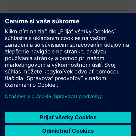
Zabezpečte robustnosť a
prenosnosť
Vyrobené s odolným krytom a kolieskami pre
vnútorné alebo vonkajšie použitie, Mobile odoláva
náročným podmienkam.