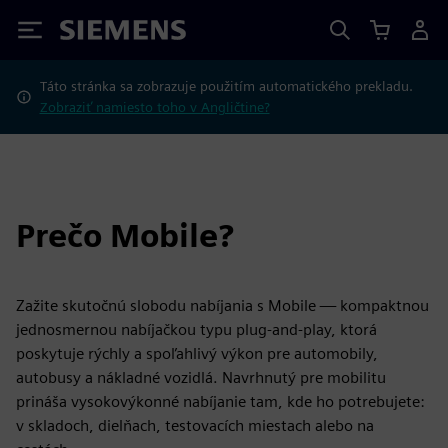
Siemens
Táto stránka sa zobrazuje použitím automatického prekladu.
Zobraziť namiesto toho v Angličtine?
Prečo Mobile?
Zažite skutočnú slobodu nabíjania s Mobile — kompaktnou
jednosmernou nabíjačkou typu plug-and-play, ktorá
poskytuje rýchly a spoľahlivý výkon pre automobily,
autobusy a nákladné vozidlá. Navrhnutý pre mobilitu
prináša vysokovýkonné nabíjanie tam, kde ho potrebujete:
v skladoch, dielňach, testovacích miestach alebo na