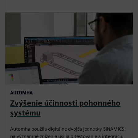
AUTOMHA
Zvýšenie účinnosti pohonného
systému
Automha použila digitálne dvojča jednotky SINAMICS
na významné zníženie úsilia o testovanie a integráciu,