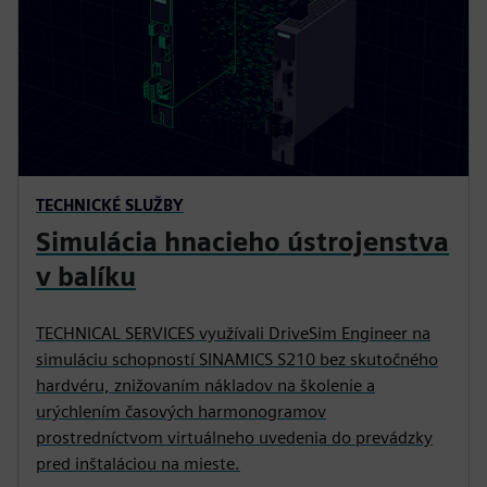
TECHNICKÉ SLUŽBY
Simulácia hnacieho ústrojenstva
v balíku
TECHNICAL SERVICES využívali DriveSim Engineer na
simuláciu schopností SINAMICS S210 bez skutočného
hardvéru, znižovaním nákladov na školenie a
urýchlením časových harmonogramov
prostredníctvom virtuálneho uvedenia do prevádzky
pred inštaláciou na mieste.