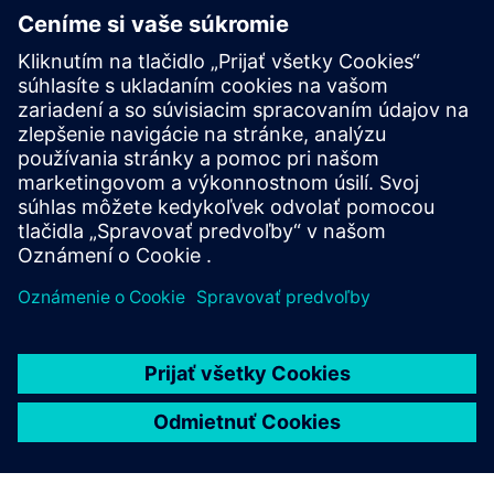
DriveSim Designer
DriveSim Designer is a digital twin of SINAMICS
drives in one model as a Functional Mock-up Unit. It
helps users test, simulate and size the correct drive
and motor.