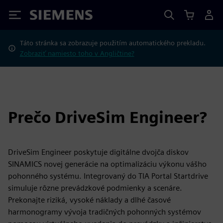
Siemens
Táto stránka sa zobrazuje použitím automatického prekladu.
Zobraziť namiesto toho v Angličtine?
Prečo DriveSim Engineer?
DriveSim Engineer poskytuje digitálne dvojča diskov
SINAMICS novej generácie na optimalizáciu výkonu vášho
pohonného systému. Integrovaný do TIA Portal Startdrive
simuluje rôzne prevádzkové podmienky a scenáre.
Prekonajte riziká, vysoké náklady a dlhé časové
harmonogramy vývoja tradičných pohonných systémov