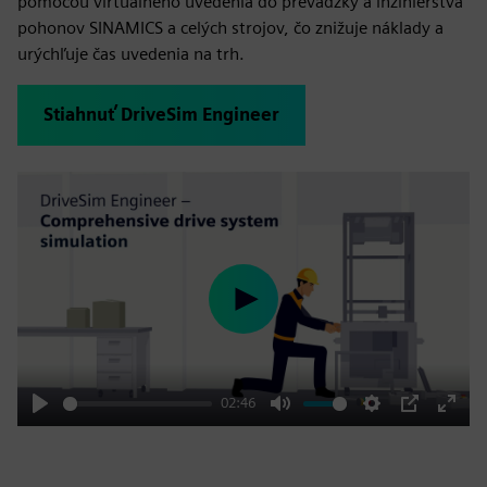
pomocou virtuálneho uvedenia do prevádzky a inžinierstva
pohonov SINAMICS a celých strojov, čo znižuje náklady a
urýchľuje čas uvedenia na trh.
Stiahnuť DriveSim Engineer
Play
02:46
Play
Mute
Settings
PIP
Enter
fulls