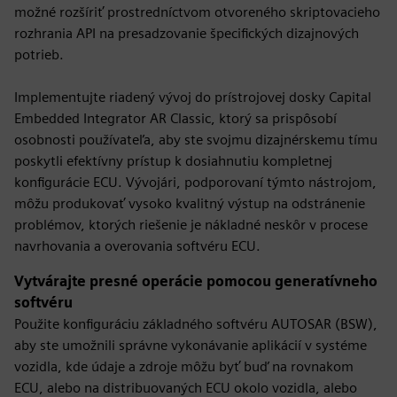
možné rozšíriť prostredníctvom otvoreného skriptovacieho
rozhrania API na presadzovanie špecifických dizajnových
potrieb.
Implementujte riadený vývoj do prístrojovej dosky Capital
Embedded Integrator AR Classic, ktorý sa prispôsobí
osobnosti používateľa, aby ste svojmu dizajnérskemu tímu
poskytli efektívny prístup k dosiahnutiu kompletnej
konfigurácie ECU. Vývojári, podporovaní týmto nástrojom,
môžu produkovať vysoko kvalitný výstup na odstránenie
problémov, ktorých riešenie je nákladné neskôr v procese
navrhovania a overovania softvéru ECU.
Vytvárajte presné operácie pomocou generatívneho
softvéru
Použite konfiguráciu základného softvéru AUTOSAR (BSW),
aby ste umožnili správne vykonávanie aplikácií v systéme
vozidla, kde údaje a zdroje môžu byť buď na rovnakom
ECU, alebo na distribuovaných ECU okolo vozidla, alebo