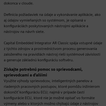
dokonca v cloude.
Definícia požiadaviek na údaje a vykonávanie aplikácie, ako
aj údajov vymieňaných so systémom, je opísaná v
konfiguráciách poskytovaných nástrojmi aplikácie a
nástrojov na návrh siete.
Capital Embedded Integrator AR Classic spája vstupné údaje
z týchto zdrojov a prostredníctvom procesu generovania
založeného na pravidlách nástroj rieši systémové závislosti
a generuje základnú konfiguráciu softvéru.
Získajte potrebnú pomoc so sprievodcami,
sprievodcami a ďalšími
Využite výhody sprievodcov, inteligentných panelov a
riadených pracovných postupov, ktoré pomôžu inžinierom
dokončiť konfiguráciu ECU; najmä v prípade častí
konfigurácie ECU, ktoré nie je možné opísať vo formáte
výmeny alebo v ktorých možno chýbajú údaje z nástrojov