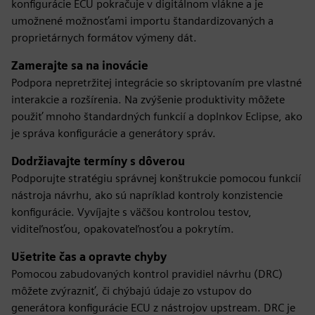
konfigurácie ECU pokračuje v digitálnom vlákne a je
umožnené možnosťami importu štandardizovaných a
proprietárnych formátov výmeny dát.
Zamerajte sa na inovácie
Podpora nepretržitej integrácie so skriptovaním pre vlastné
interakcie a rozšírenia. Na zvýšenie produktivity môžete
použiť mnoho štandardných funkcií a doplnkov Eclipse, ako
je správa konfigurácie a generátory správ.
Dodržiavajte termíny s dôverou
Podporujte stratégiu správnej konštrukcie pomocou funkcií
nástroja návrhu, ako sú napríklad kontroly konzistencie
konfigurácie. Vyvíjajte s väčšou kontrolou testov,
viditeľnosťou, opakovateľnosťou a pokrytím.
Ušetrite čas a opravte chyby
Pomocou zabudovaných kontrol pravidiel návrhu (DRC)
môžete zvýrazniť, či chýbajú údaje zo vstupov do
generátora konfigurácie ECU z nástrojov upstream. DRC je