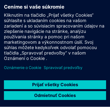
pred prúdom. Implementujte tiež potrebné funkcie na
tvorbu aplikácií v prípade, že aplikácie sú poskytované bez
požadovaných popisov AUTOSAR.
V prípade, že softvérové komponenty (SWC) majú byť
kódované ručne alebo nástrojom, ktorý nepodporuje
AUTOSAR, vygeneruje prevádzkové prostredie Capital
Embedded AR Classic rozhranie SWC API na základe
poskytnutého popisu SWC.