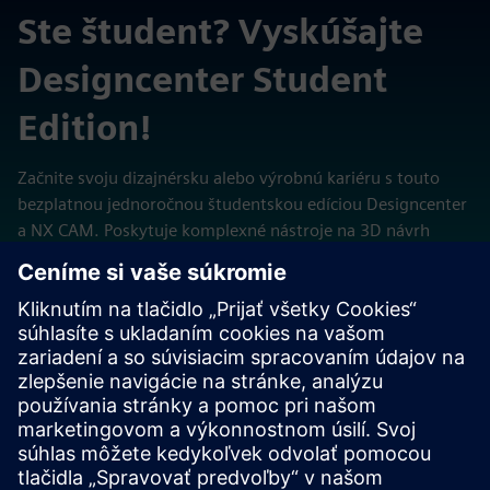
Ste študent? Vyskúšajte
Designcenter Student
Edition!
Začnite svoju dizajnérsku alebo výrobnú kariéru s touto
bezplatnou jednoročnou študentskou edíciou Designcenter
a NX CAM. Poskytuje komplexné nástroje na 3D návrh
vrátane drôtového rámu, povrchového, pevného a
synchrónneho modelovania, ako aj kompletnú sadu
programovacích nástrojov CAM.
Skúste teraz