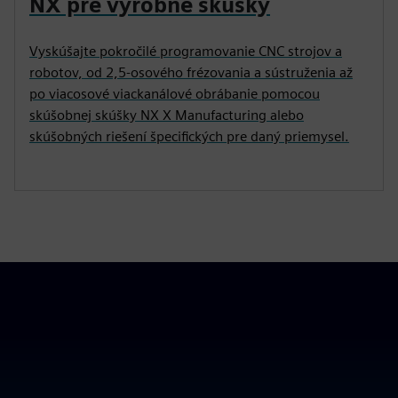
NX pre výrobné skúšky
Vyskúšajte pokročilé programovanie CNC strojov a
robotov, od 2,5-osového frézovania a sústruženia až
po viacosové viackanálové obrábanie pomocou
skúšobnej skúšky NX X Manufacturing alebo
skúšobných riešení špecifických pre daný priemysel.