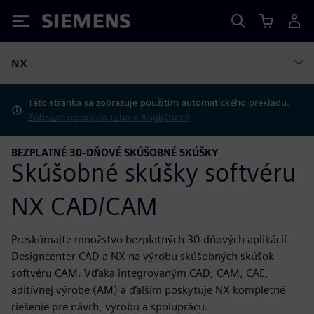
Siemens
NX
Táto stránka sa zobrazuje použitím automatického prekladu.
Zobraziť namiesto toho v Angličtine?
BEZPLATNÉ 30-DŇOVÉ SKÚŠOBNÉ SKÚŠKY
Skúšobné skúšky softvéru
NX CAD/CAM
Preskúmajte množstvo bezplatných 30-dňových aplikácií
Designcenter CAD a NX na výrobu skúšobných skúšok
softvéru CAM. Vďaka integrovaným CAD, CAM, CAE,
aditívnej výrobe (AM) a ďalším poskytuje NX kompletné
riešenie pre návrh, výrobu a spoluprácu.