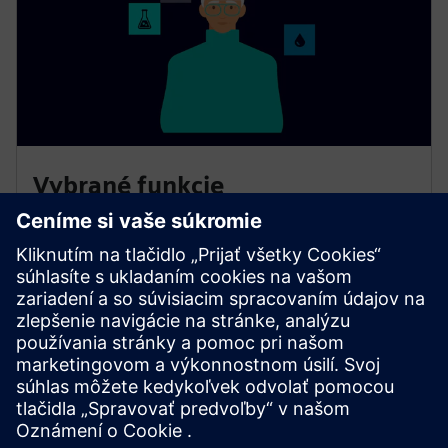
Vybrané funkcie
Smart Air Quality sa spolieha na vedecky osvedčené
technológie na monitorovanie, diagnostiku a
odporúčanie stratégií na riešenie problémov v oblasti
životného prostredia a ľudského zdravia. Môžeme
navrhnúť riešenie, ktoré najlepšie vyhovuje potrebám
vašej budovy.