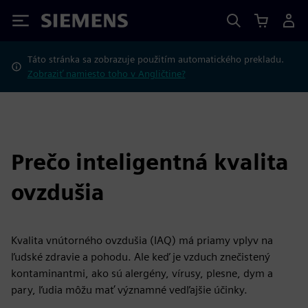
Siemens
Táto stránka sa zobrazuje použitím automatického prekladu.
Zobraziť namiesto toho v Angličtine?
Prečo inteligentná kvalita
ovzdušia
Kvalita vnútorného ovzdušia (IAQ) má priamy vplyv na
ľudské zdravie a pohodu. Ale keď je vzduch znečistený
kontaminantmi, ako sú alergény, vírusy, plesne, dym a
pary, ľudia môžu mať významné vedľajšie účinky.