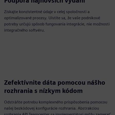
Podpora najnovších vydaní
Získajte konzistentné údaje v celej spoločnosti a
optimalizované procesy. Uistite sa, že vaše podnikové
potreby určujú spôsob fungovania integrácie, nie možnosti
integračného softvéru.
Zefektívnite dáta pomocou nášho
rozhrania s nízkym kódom
Odstráňte potrebu komplexného prispôsobenia pomocou
našej bezkódovej konfigurácie rozhrania. Abstrakciou
rozhrania API Teamcenter sa implementátori môžu zamerať