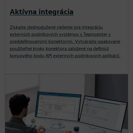
Aktívna integrácia
Získajte zjednodušené riešenie pre integráciu
externých podnikových systémov s Teamcenter s
preddefinovanými konektormi. Vytvárajte opakovane
použiteľné kroky konektora založené na definícii
koncového bodu API externých podnikových aplikácií.