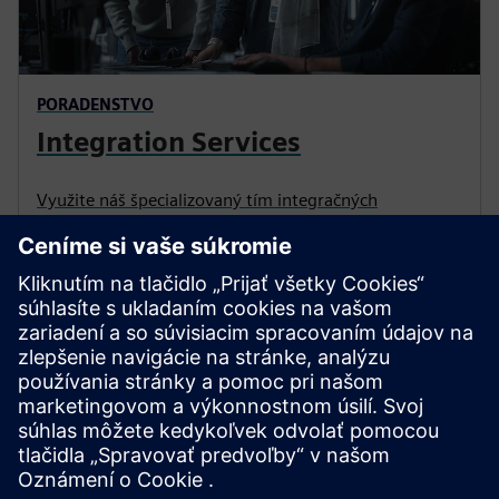
PORADENSTVO
Integration Services
Využite náš špecializovaný tím integračných
konzultantov, pripravených podporiť našich
zákazníkov pri vytváraní end-to-end procesov.
Prehlbte svoje vedomosti
o aktívnej integrácii