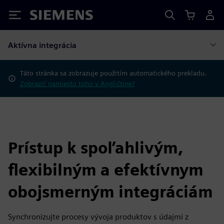
Siemens
Aktívna integrácia
Táto stránka sa zobrazuje použitím automatického prekladu.
Zobraziť namiesto toho v Angličtine?
Prístup k spoľahlivým,
flexibilným a efektívnym
obojsmerným integráciám
Synchronizujte procesy vývoja produktov s údajmi z