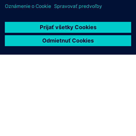
Kontaktujte zákaznícku podporu
Spoločnosť Siemens ponúka špičkovú zákaznícku podporu
pre všetky produkty Active Integration.
Kontaktujte nás
Získajte training
Siemens Xcelerator Academy ponúka možnosti školenia na
požiadanie alebo inštruktorov pre riešenia aktívnej
integrácie.
Navštívte Siemens Xcelerator Academy