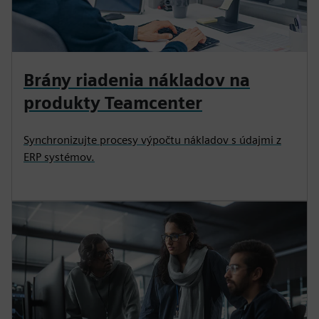
Brány riadenia nákladov na
produkty Teamcenter
Synchronizujte procesy výpočtu nákladov s údajmi z
ERP systémov.