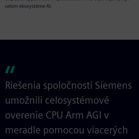
celom ekosystéme AI.
Riešenia spoločnosti Siemens
S
umožnili celosystémové
p
overenie CPU Arm AGI v
p
meradle pomocou viacerých
z