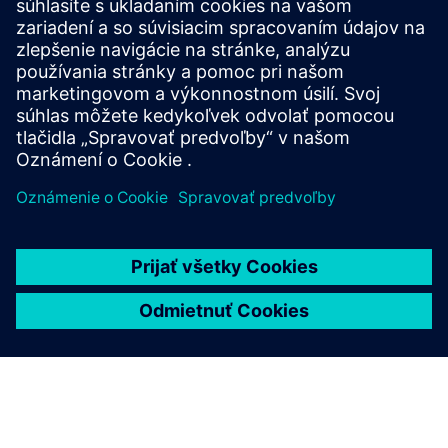
Na riešenie štandardizačných potrieb používateľov
spoločnosti Arm bol spustený program Arm®
SystemReady na podporu širokého spektra partnerov
v celom ekosystéme dátových centier.