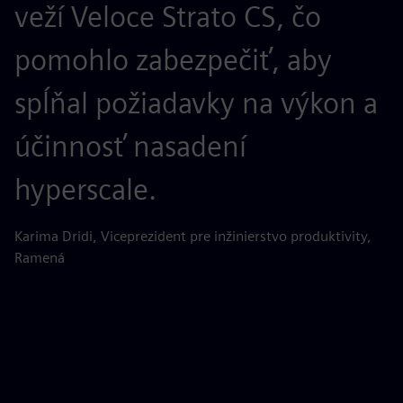
veží Veloce Strato CS, čo
p
pomohlo zabezpečiť, aby
o
spĺňal požiadavky na výkon a
z
účinnosť nasadení
a
hyperscale.
z
p
Karima Dridi, Viceprezident pre inžinierstvo produktivity,
Ramená
v
n