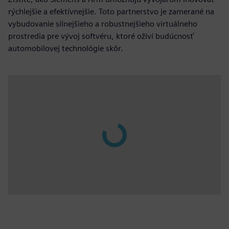
rýchlejšie a efektívnejšie. Toto partnerstvo je zamerané na
vybudovanie silnejšieho a robustnejšieho virtuálneho
prostredia pre vývoj softvéru, ktoré oživí budúcnosť
automobilovej technológie skôr.
Play
02:01
Play
Mute
Enable
Settings
PIP
Enter
captions
fulls