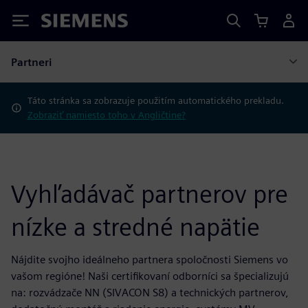
Siemens
Partneri
Táto stránka sa zobrazuje použitím automatického prekladu.
Zobraziť namiesto toho v Angličtine?
Vyhľadávač partnerov pre
nízke a stredné napätie
Nájdite svojho ideálneho partnera spoločnosti Siemens vo
vašom regióne! Naši certifikovaní odborníci sa špecializujú
na: rozvádzače NN (SIVACON S8) a technických partnerov,