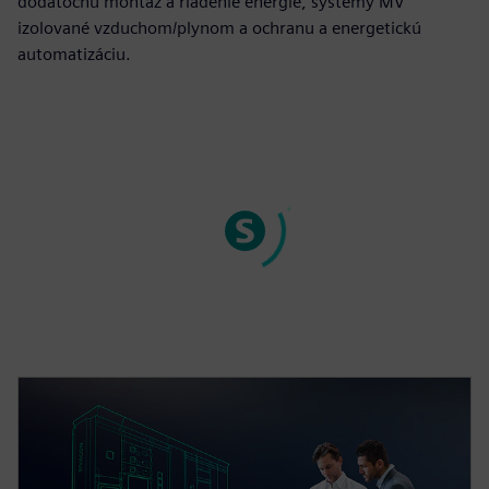
dodatočnú montáž a riadenie energie, systémy MV
izolované vzduchom/plynom a ochranu a energetickú
automatizáciu.