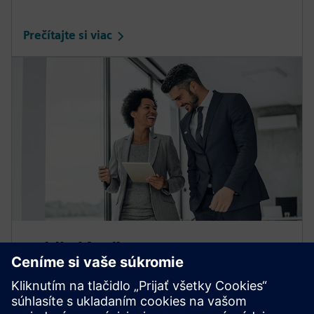
Prečítajte si viac
Vyhľadávač partnerov
automatizácie
Objavte správnych partnerov v odvetví digitálnej