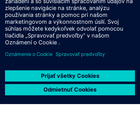
automatizácie pre vaše ciele.
Prečítajte si viac