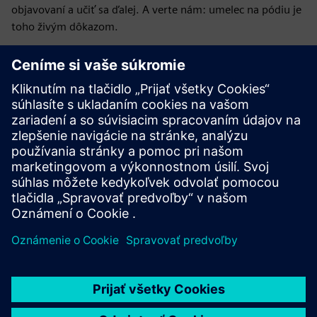
objavovaní a učiť sa ďalej. A verte nám: umelec na pódiu je
toho živým dôkazom.
Ako ďaleko ste vo svojej digitálnej transformácii?
Rozumieme výzvam, ktorým čelíte, a máme technológie a
odborné znalosti, aby sme ich spoločne zvládli.
Registrovať
tu
na základe vašej úlohy,
a zabezpečíme,
že sa zúčastníte stretnutia, ktoré najlepšie zodpovedá vašej
praxi a ambíciám.
Spoločne urobíme ďalší krok do digitálnej
budúcnosti.