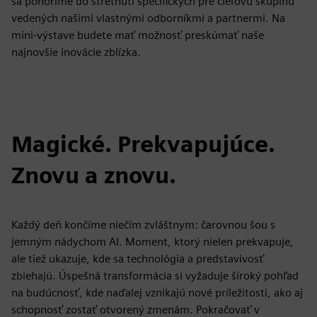
sa ponoríme do stretnutí špecifických pre cieľovú skupinu
vedených našimi vlastnými odborníkmi a partnermi. Na
mini-výstave budete mať možnosť preskúmať naše
najnovšie inovácie zblízka.
Magické. Prekvapujúce.
Znovu a znovu.
Každý deň končíme niečím zvláštnym: čarovnou šou s
jemným nádychom AI. Moment, ktorý nielen prekvapuje,
ale tiež ukazuje, kde sa technológia a predstavivosť
zbiehajú. Úspešná transformácia si vyžaduje široký pohľad
na budúcnosť, kde naďalej vznikajú nové príležitosti, ako aj
schopnosť zostať otvorený zmenám. Pokračovať v