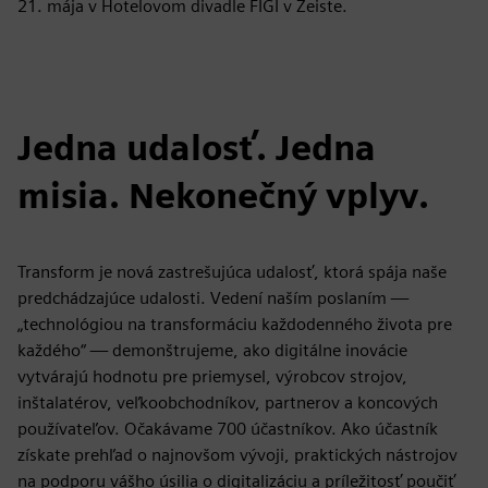
21. mája v Hotelovom divadle FIGI v Zeiste.
Jedna udalosť. Jedna
misia. Nekonečný vplyv.
Transform je nová zastrešujúca udalosť, ktorá spája naše
predchádzajúce udalosti. Vedení naším poslaním —
„technológiou na transformáciu každodenného života pre
každého“ — demonštrujeme, ako digitálne inovácie
vytvárajú hodnotu pre priemysel, výrobcov strojov,
inštalatérov, veľkoobchodníkov, partnerov a koncových
používateľov. Očakávame 700 účastníkov. Ako účastník
získate prehľad o najnovšom vývoji, praktických nástrojov
na podporu vášho úsilia o digitalizáciu a príležitosť poučiť