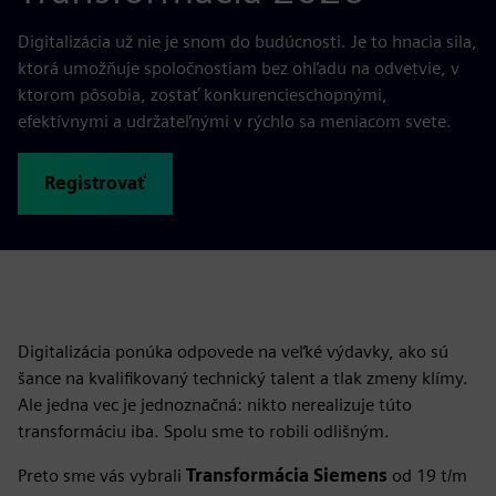
Digitalizácia už nie je snom do budúcnosti. Je to hnacia sila,
ktorá umožňuje spoločnostiam bez ohľadu na odvetvie, v
ktorom pôsobia, zostať konkurencieschopnými,
efektívnymi a udržateľnými v rýchlo sa meniacom svete.
Registrovať
Digitalizácia ponúka odpovede na veľké výdavky, ako sú
šance na kvalifikovaný technický talent a tlak zmeny klímy.
Ale jedna vec je jednoznačná: nikto nerealizuje túto
transformáciu iba. Spolu sme to robili odlišným.
Preto sme vás vybrali
Transformácia Siemens
od 19 t/m