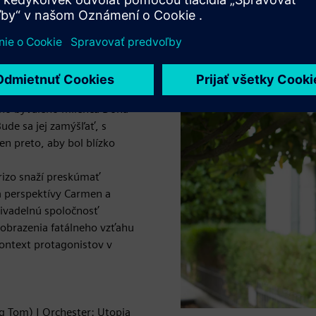
ský festival 2026, Großes Festspielhaus — vo francúzštine).
ne hľadá slobodu v živote
ného bývalého milenca Dona
ude sa jej zamýšľať, s
en preto, aby bol blízko
rrizo snaží preskúmať
a perspektívy Carmen a
divadelnú spoločnosť
zobrazenia fatálneho vzťahu
ontext protagonistov v
ng Tom) | Orchester: Utopia