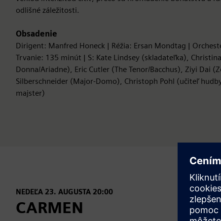
odlišné záležitosti.
Obsadenie
Dirigent: Manfred Honeck | Réžia: Ersan Mondtag | Orcheste
Trvanie: 135 minút | S: Kate Lindsey (skladateľka), Christin
Donna/Ariadne), Eric Cutler (The Tenor/Bacchus), Ziyi Dai (
Silberschneider (Major-Domo), Christoph Pohl (učiteľ hudb
majster)
NEDEĽA 23. AUGUSTA 20:00
CARMEN