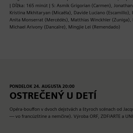
| Dĺžka: 165 minút | S: Asmik Grigorian (Carmen), Jonatha
Kristina Mkhitaryan (Micaëla), Davide Luciano (Escamillo), 
Anita Monserrat (Mercédès), Matthias Winckhler (Zuniga), 
Michael Arivony (Dancaïre), Mingjie Lei (Remendado)
PONDELOK 24. AUGUSTA 20:00
OSTREČENÝ U DETÍ
Opéra-bouffon v dvoch dejstvách a štyroch scénach od Jacq
— vo francúzštine a nemčine). Výroba ORF, ZDF/ARTE a UNI