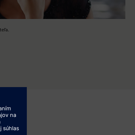
teľa.