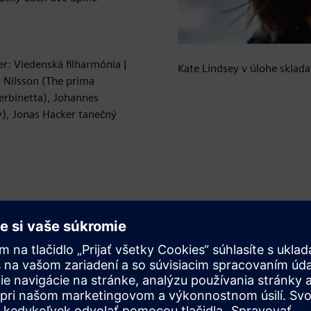
r: Viedenská filharmónia |
Kate Lindsey v úlohe sklada
a Nilsson (The prima
Zerbinetta), Johannes
y), Jonas Hacker tanečný