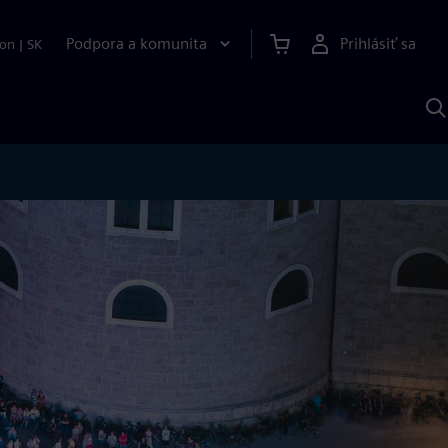
Podpora a komunita
Prihlásiť sa
ion
|
SK
V
p
S