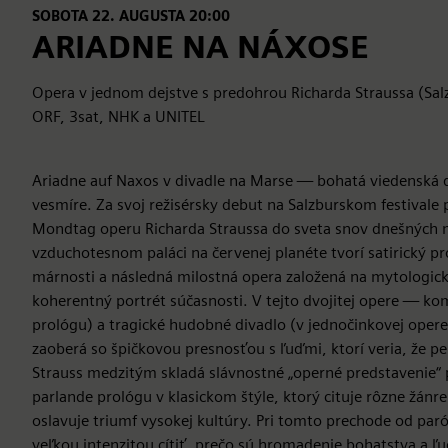
SOBOTA 22. AUGUSTA 20:00
ARIADNE NA NÁXOSE
Opera v jednom dejstve s predohrou Richarda Straussa (Sal
ORF, 3sat, NHK a UNITEL
Ariadne auf Naxos v divadle na Marse — bohatá viedenská 
vesmíre. Za svoj režisérsky debut na Salzburskom festivale
Mondtag operu Richarda Straussa do sveta snov dnešných m
vzduchotesnom paláci na červenej planéte tvorí satirický pr
márnosti a následná milostná opera založená na mytologi
koherentný portrét súčasnosti. V tejto dvojitej opere — kom
prológu) a tragické hudobné divadlo (v jednočinkovej ope
zaoberá so špičkovou presnosťou s ľuďmi, ktorí veria, že p
Strauss medzitým skladá slávnostné „operné predstavenie“
parlande prológu v klasickom štýle, ktorý cituje rôzne žánr
oslavuje triumf vysokej kultúry. Pri tomto prechode od par
veľkou intenzitou cítiť, prečo sú hromadenie bohatstva a ľ