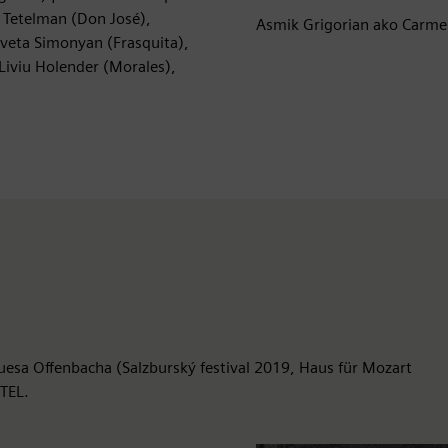
n Tetelman (Don José),
Asmik Grigorian ako Carme
Iveta Simonyan (Frasquita),
Liviu Holender (Morales),
uesa Offenbacha (Salzburský festival 2019, Haus für Mozart
TEL.