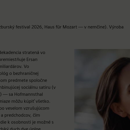
zburský festival 2026, Haus für Mozart — v nemčine). Výroba
dekadencia stratená vo
 premiestňuje Ersan
iliardárov. Vo
ológ o bezhraničnej
ckom predmete spoločne
binujúcej sociálnu satiru (v
re) — sa Hofmannsthal
eniaze môžu kúpiť všetko.
 po veselom vzrušujúcom
e a predchodcov, čím
ódie k osobnosti je možné s
udský duch dve úplne