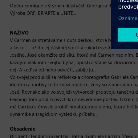
Opéra-comique v štyroch dejstvách Georgesa Bizeta (Salzbur
Výroba ORF, BR/ARTE a UNITEL
NAŽIVO
V Carmen sa stretávame s outsiderkou, ktorá bezkompromis
a láske — až do jej násilnej smrti v rukách svojho odvráte
Josého. José okamžite cíti silu, ktorú má Carmen nad ním. B
každým vláknom svojho bytia, opustí a stane sa zločincom l
nej. A keď sa od neho odvráti, zabije ju...
Vo svojej produkcii sa režisérka a choreografka Gabriela Ca
identitu a motívy tejto kvázi mýtickej ženy so zameraním n
José. Rovnako ako vo svojich výtvoroch pre svoju tanečnú 
Peeping Tom priblíži psychiku a nevedomie postáv. Okrem 
má Carrizo v úmysle urobiť hmatateľnou úlohu, ktorú hrá k
dynamike a tragickom výsledku príbehu.
Obsadenie
Dirigent: Teodor Currentzis | Réžia: Gabriela Carrizo (Peepi