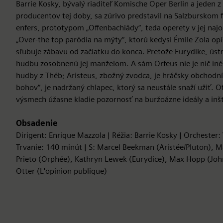
Barrie Kosky, bývalý riaditeľ Komische Oper Berlin a jeden 
producentov tej doby, sa zúrivo predstavil na Salzburskom 
enfers, prototypom „Offenbachiády“, teda operety v jej najo
„Over-the top paródia na mýty“, ktorú kedysi Émile Zola opí
sľubuje zábavu od začiatku do konca. Pretože Eurydike, úst
hudbu zosobnenú jej manželom. A sám Orfeus nie je nič iné
hudby z Théb; Aristeus, zbožný zvodca, je hráčsky obchodní
bohov“, je nadržaný chlapec, ktorý sa neustále snaží užiť. 
výsmech úžasne kladie pozornosť na buržoázne ideály a inšt
Obsadenie
Dirigent: Enrique Mazzola | Réžia: Barrie Kosky | Orchester:
Trvanie: 140 minút | S: Marcel Beekman (Aristée/Pluton), Ma
Prieto (Orphée), Kathryn Lewek (Eurydice), Max Hopp (John
Otter (L'opinion publique)