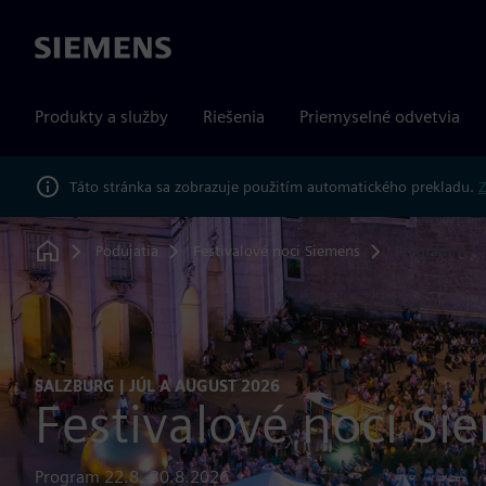
Siemens
Produkty a služby
Riešenia
Priemyselné odvetvia
Táto stránka sa zobrazuje použitím automatického prekladu.
Z
Podujatia
Festivalové noci Siemens
Program
Home
SALZBURG | JÚL A AUGUST 2026
Festivalové noci Si
Program 22.8.-30.8.2026