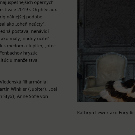
z najúspešnejších operných
festivale 2019 s Orphée aux
riginálnejšej podobe.
sal ako „oheň neúcty“,
redná postava, nenávidí
 ako malý, nudný učiteľ
k s medom a Jupiter, „otec
Offenbachov hryzúci
itúciu manželstva.
 Viedenská filharmónia |
rtin Winkler (Jupiter), Joel
 Styx), Anne Sofie von
Kathryn Lewek ako Eurydice