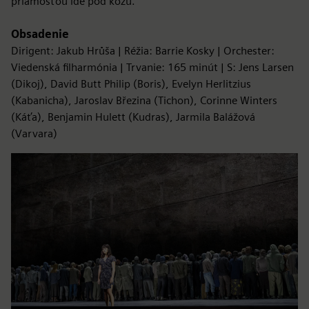
priamosťou ide pod kožu.
Obsadenie
Dirigent: Jakub Hrůša | Réžia: Barrie Kosky | Orchester:
Viedenská filharmónia | Trvanie: 165 minút | S: Jens Larsen
(Dikoj), David Butt Philip (Boris), Evelyn Herlitzius
(Kabanicha), Jaroslav Březina (Tichon), Corinne Winters
(Káťa), Benjamin Hulett (Kudras), Jarmila Balážová
(Varvara)