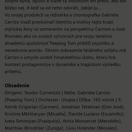
svojho bytia, opustí a stane sa zločincom len preto, aby bol
blízko nej. A keď sa od neho odvráti, zabije ju...
Vo svojej produkcii sa režisérka a choreografka Gabriela
Carrizo snaží preskúmať identitu a motívy tejto kvázi
mýtickej ženy so zameraním na perspektívy Carmen a José.
Rovnako ako vo svojich výtvoroch pre svoju tanečnú
divadelnú spoločnosť Peeping Tom priblíži psychiku a
nevedomie postáv. Okrem zobrazenia fatálneho vzťahu má
Carrizo v úmysle urobiť hmatateľnou úlohu, ktorú hrá
kontext protagonistov v dynamike a tragickom výsledku
príbehu.
Obsadenie
Dirigent: Teodor Currentzis | Réžia: Gabriela Carrizo
(Peeping Tom) | Orchester: Utopia | Dĺžka: 165 minút | S:
Asmik Grigorian (Carmen), Jonathan Tetelman (Don José),
Kristina Mkhitaryan (Micaëla), Davide Luciano (Escamillo),
Iveta Simonyan (Frasquita), Anita Monserrat (Mercédès),
Matthias Winckhler (Zuniga), Liviu Holender (Morales),