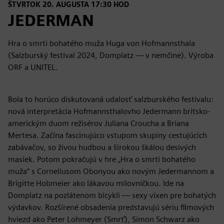
ŠTVRTOK 20. AUGUSTA 17:30 HOD
JEDERMAN
Hra o smrti bohatého muža Huga von Hofmannsthala
(Salzburský festival 2024, Domplatz — v nemčine). Výroba
ORF a UNITEL.
Bola to horúco diskutovaná udalosť salzburského festivalu:
nová interpretácia Hofmannsthalovho Jedermann britsko-
americkým duom režisérov Juliana Croucha a Briana
Mertesa. Začína fascinujúco vstupom skupiny cestujúcich
zabávačov, so živou hudbou a širokou škálou desivých
masiek. Potom pokračujú v hre „Hra o smrti bohatého
muža“ s Corneliusom Obonyou ako novým Jedermannom a
Brigitte Hobmeier ako lákavou milovníčkou. Ide na
Domplatz na pozlátenom bicykli — sexy vixen pre bohatých
výdavkov. Rozšírené obsadenia predstavujú sériu filmových
hviezd ako Peter Lohmeyer (Smrť), Simon Schwarz ako