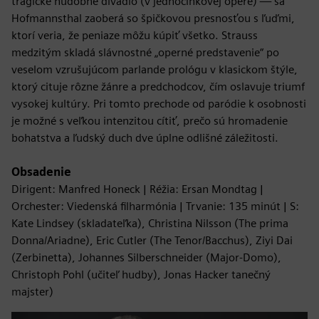
tragické hudobné divadlo (v jednočinkovej opere) — sa
Hofmannsthal zaoberá so špičkovou presnosťou s ľuďmi,
ktorí veria, že peniaze môžu kúpiť všetko. Strauss
medzitým skladá slávnostné „operné predstavenie“ po
veselom vzrušujúcom parlande prológu v klasickom štýle,
ktorý cituje rôzne žánre a predchodcov, čím oslavuje triumf
vysokej kultúry. Pri tomto prechode od paródie k osobnosti
je možné s veľkou intenzitou cítiť, prečo sú hromadenie
bohatstva a ľudský duch dve úplne odlišné záležitosti.
Obsadenie
Dirigent: Manfred Honeck | Réžia: Ersan Mondtag |
Orchester: Viedenská filharmónia | Trvanie: 135 minút | S:
Kate Lindsey (skladateľka), Christina Nilsson (The prima
Donna/Ariadne), Eric Cutler (The Tenor/Bacchus), Ziyi Dai
(Zerbinetta), Johannes Silberschneider (Major-Domo),
Christoph Pohl (učiteľ hudby), Jonas Hacker tanečný
majster)