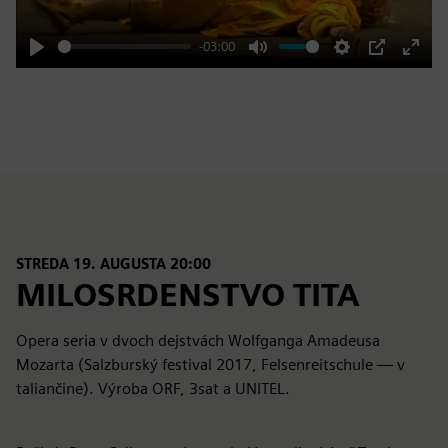
-03:00
Play
Mute
Settings
PIP
Enter
fulls
STREDA 19. AUGUSTA 20:00
MILOSRDENSTVO TITA
Opera seria v dvoch dejstvách Wolfganga Amadeusa
Mozarta (Salzburský festival 2017, Felsenreitschule — v
taliančine). Výroba ORF, 3sat a UNITEL.