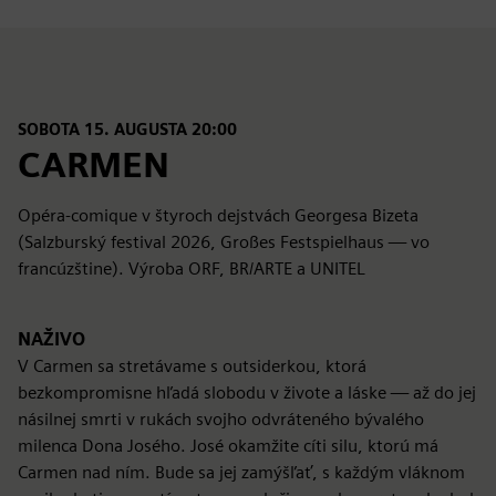
SOBOTA 15. AUGUSTA 20:00
CARMEN
Opéra-comique v štyroch dejstvách Georgesa Bizeta
(Salzburský festival 2026, Großes Festspielhaus — vo
francúzštine). Výroba ORF, BR/ARTE a UNITEL
NAŽIVO
V Carmen sa stretávame s outsiderkou, ktorá
bezkompromisne hľadá slobodu v živote a láske — až do jej
násilnej smrti v rukách svojho odvráteného bývalého
milenca Dona Josého. José okamžite cíti silu, ktorú má
Carmen nad ním. Bude sa jej zamýšľať, s každým vláknom