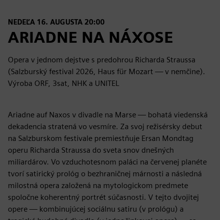
NEDEĽA 16. AUGUSTA 20:00
ARIADNE NA NÁXOSE
Opera v jednom dejstve s predohrou Richarda Straussa
(Salzburský festival 2026, Haus für Mozart — v nemčine).
Výroba ORF, 3sat, NHK a UNITEL
Ariadne auf Naxos v divadle na Marse — bohatá viedenská
dekadencia stratená vo vesmíre. Za svoj režisérsky debut
na Salzburskom festivale premiestňuje Ersan Mondtag
operu Richarda Straussa do sveta snov dnešných
miliardárov. Vo vzduchotesnom paláci na červenej planéte
tvorí satirický prológ o bezhraničnej márnosti a následná
milostná opera založená na mytologickom predmete
spoločne koherentný portrét súčasnosti. V tejto dvojitej
opere — kombinujúcej sociálnu satiru (v prológu) a