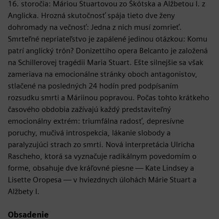
16. storočia: Máriou Stuartovou zo Škótska a Alžbetou I. z
Anglicka. Hrozná skutočnosť spája tieto dve ženy
dohromady na večnosť: Jedna z nich musí zomrieť.
Smrteľné nepriateľstvo je zapálené jedinou otázkou: Komu
patrí anglický trón? Donizettiho opera Belcanto je založená
na Schillerovej tragédii Maria Stuart. Ešte silnejšie sa však
zameriava na emocionálne stránky oboch antagonistov,
stlačené na posledných 24 hodín pred podpísaním
rozsudku smrti a Máriinou popravou. Počas tohto krátkeho
časového obdobia zažívajú každý predstaviteľný
emocionálny extrém: triumfálna radosť, depresívne
poruchy, mučivá introspekcia, lákanie slobody a
paralyzujúci strach zo smrti. Nová interpretácia Ulricha
Rascheho, ktorá sa vyznačuje radikálnym povedomím o
forme, obsahuje dve kráľovné piesne — Kate Lindsey a
Lisette Oropesa — v hviezdnych úlohách Márie Stuart a
Alžbety I.
Obsadenie