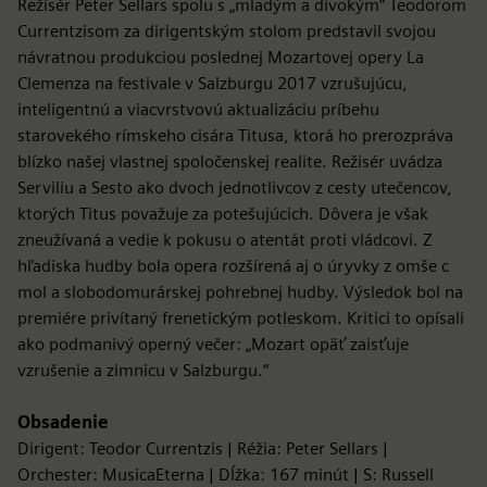
Režisér Peter Sellars spolu s „mladým a divokým“ Teodorom
Currentzisom za dirigentským stolom predstavil svojou
návratnou produkciou poslednej Mozartovej opery La
Clemenza na festivale v Salzburgu 2017 vzrušujúcu,
inteligentnú a viacvrstvovú aktualizáciu príbehu
starovekého rímskeho cisára Titusa, ktorá ho prerozpráva
blízko našej vlastnej spoločenskej realite. Režisér uvádza
Serviliu a Sesto ako dvoch jednotlivcov z cesty utečencov,
ktorých Titus považuje za potešujúcich. Dôvera je však
zneužívaná a vedie k pokusu o atentát proti vládcovi. Z
hľadiska hudby bola opera rozšírená aj o úryvky z omše c
mol a slobodomurárskej pohrebnej hudby. Výsledok bol na
premiére privítaný frenetickým potleskom. Kritici to opísali
ako podmanivý operný večer: „Mozart opäť zaisťuje
vzrušenie a zimnicu v Salzburgu.“
Obsadenie
Dirigent: Teodor Currentzis | Réžia: Peter Sellars |
Orchester: MusicaEterna | Dĺžka: 167 minút | S: Russell