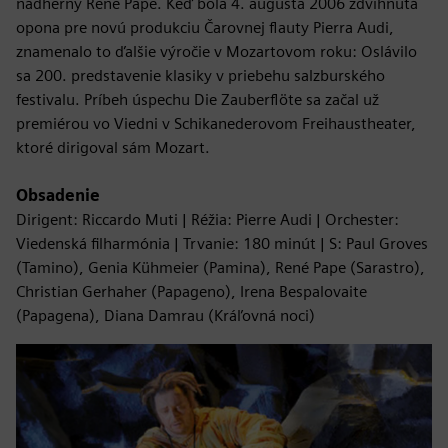
nádherný René Pape. Keď bola 4. augusta 2006 zdvihnutá
opona pre novú produkciu Čarovnej flauty Pierra Audi,
znamenalo to ďalšie výročie v Mozartovom roku: Oslávilo
sa 200. predstavenie klasiky v priebehu salzburského
festivalu. Príbeh úspechu Die Zauberflöte sa začal už
premiérou vo Viedni v Schikanederovom Freihaustheater,
ktoré dirigoval sám Mozart.
Obsadenie
Dirigent: Riccardo Muti | Réžia: Pierre Audi | Orchester:
Viedenská filharmónia | Trvanie: 180 minút | S: Paul Groves
(Tamino), Genia Kühmeier (Pamina), René Pape (Sarastro),
Christian Gerhaher (Papageno), Irena Bespalovaite
(Papagena), Diana Damrau (Kráľovná noci)