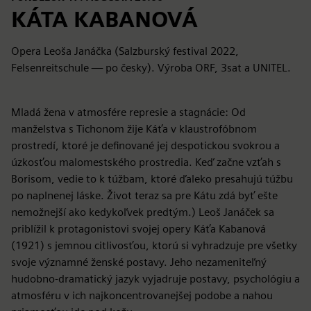
KÁTA KABANOVÁ
Opera Leoša Janáčka (Salzburský festival 2022,
Felsenreitschule — po česky). Výroba ORF, 3sat a UNITEL.
Mladá žena v atmosfére represie a stagnácie: Od
manželstva s Tichonom žije Káťa v klaustrofóbnom
prostredí, ktoré je definované jej despotickou svokrou a
úzkosťou malomestského prostredia. Keď začne vzťah s
Borisom, vedie to k túžbam, ktoré ďaleko presahujú túžbu
po naplnenej láske. Život teraz sa pre Kátu zdá byť ešte
nemožnejší ako kedykoľvek predtým.) Leoš Janáček sa
priblížil k protagonistovi svojej opery Káťa Kabanová
(1921) s jemnou citlivosťou, ktorú si vyhradzuje pre všetky
svoje významné ženské postavy. Jeho nezameniteľný
hudobno-dramatický jazyk vyjadruje postavy, psychológiu a
atmosféru v ich najkoncentrovanejšej podobe a nahou