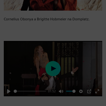
Cornelius Obonya a Brigitte Hobmeier na Domplatz.
Play
01:52
Play
Mute
Settings
PIP
Enter
fulls