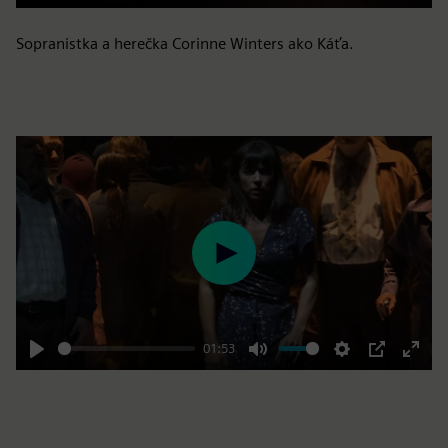
Sopranistka a herečka Corinne Winters ako Káťa.
Play
01:53
Play
Mute
Settings
PIP
Enter
fulls