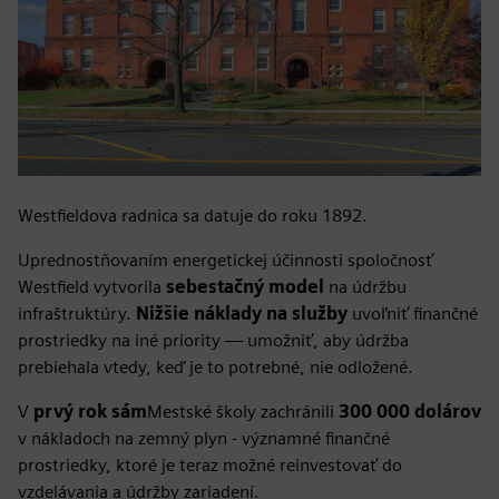
Westfieldova radnica sa datuje do roku 1892.
Uprednostňovaním energetickej účinnosti spoločnosť
Westfield vytvorila
sebestačný model
na údržbu
infraštruktúry.
Nižšie náklady na služby
uvoľniť finančné
prostriedky na iné priority — umožniť, aby údržba
prebiehala vtedy, keď je to potrebné, nie odložené.
V
prvý rok sám
Mestské školy zachránili
300 000 dolárov
v nákladoch na zemný plyn - významné finančné
prostriedky, ktoré je teraz možné reinvestovať do
vzdelávania a údržby zariadení.