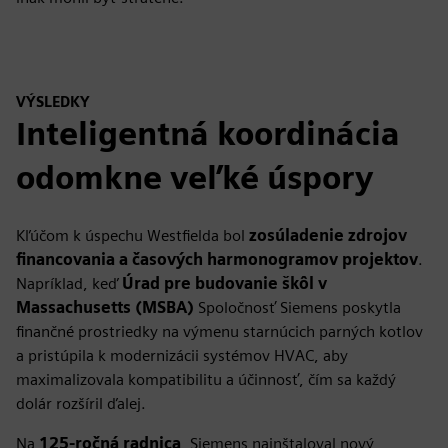
VÝSLEDKY
Inteligentná koordinácia
odomkne veľké úspory
Kľúčom k úspechu Westfielda bol
zosúladenie zdrojov
financovania a časových harmonogramov projektov
.
Napríklad, keď
Úrad pre budovanie škôl v
Massachusetts (MSBA)
Spoločnosť Siemens poskytla
finančné prostriedky na výmenu starnúcich parných kotlov
a pristúpila k modernizácii systémov HVAC, aby
maximalizovala kompatibilitu a účinnosť, čím sa každý
dolár rozšíril ďalej.
Na
125-ročná radnica
, Siemens nainštaloval nový