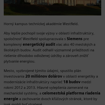
Horný kampus technickej akadémie Westfield.
Aby lepšie pochopil svoje výzvy v oblasti infraštruktúry,
spoločnosť Westfield spolupracovala s
Siemens
pre
komplexný
energetický audit
viac ako 40 mestských a
školských budov. Audit odhalil významné príležitosti na
riešenie dlhodobo odloženej údržby a zároveň znížiť
plytvanie energiou.
Mesto, vyzbrojené týmito údajmi, spustilo plán
investovania
20 miliónov dolárov
v oblasti energetiky a
modernizácie infraštruktúry naprieč
18 budov
medzi
rokmi 2012 a 2013. Hlavné vylepšenia zamerané na
mechanické systémy, a
celomestská platforma riadenia
energie
a zachovanie dvoch kľúčových stránok, ktoré by
inak mohli byť stratené.