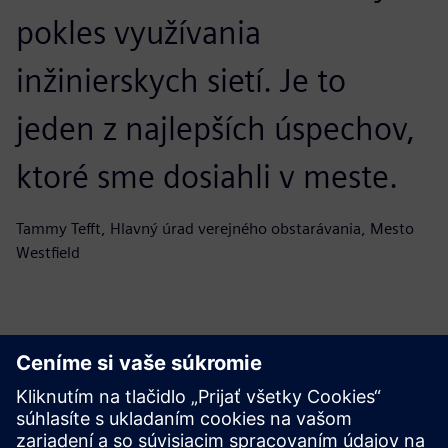
pokles využívania
inžinierskych sietí. Je to
jeden z najlepších úspechov,
ktoré sme dosiahli v meste.
Tammy Tefft, Hlavný úrad verejného obstarávania, Mesto
Westfield
Začnite svoju cestu