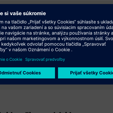
mocou optimalizácie
ovanej kontroly aktív. Služba optimalizácie energetického
náklady na energiu a vyhnúť sa špičkovým poplatkom tým,