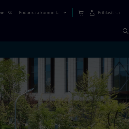
Podpora a komunita
Prihlásiť sa
ion
|
SK
V
p
S