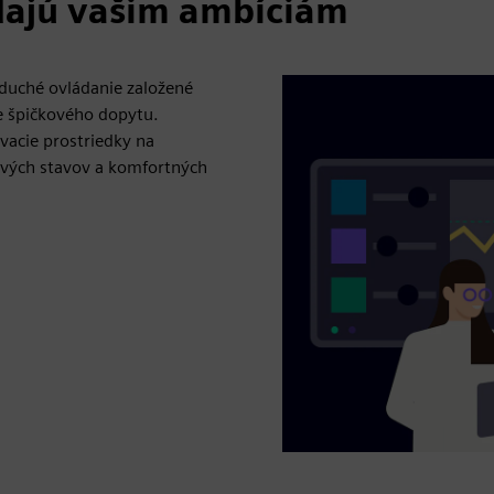
dajú vašim ambíciám
duché ovládanie založené
ie špičkového dopytu.
vacie prostriedky na
ových stavov a komfortných