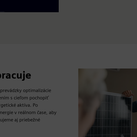
pracuje
prevádzky optimalizácie
ením s cieľom pochopiť
getické aktíva. Po
nergie v reálnom čase, aby
ytujeme aj priebežné