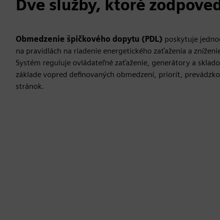
Dve služby, ktoré zodpove
Obmedzenie špičkového dopytu (PDL)
poskytuje jedno
na pravidlách na riadenie energetického zaťaženia a znížen
Systém reguluje ovládateľné zaťaženie, generátory a sklado
základe vopred definovaných obmedzení, priorít, prevádzk
stránok.