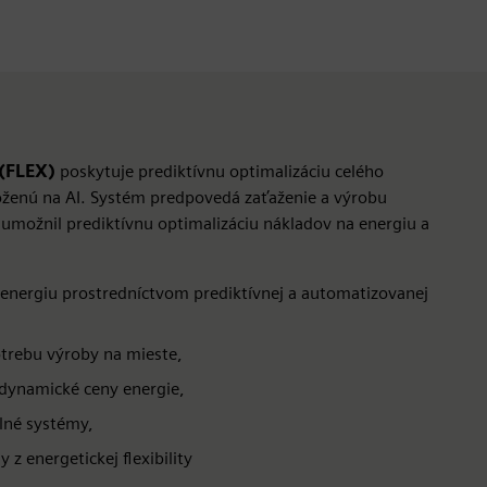
 (FLEX)
poskytuje prediktívnu optimalizáciu celého
oženú na AI. Systém predpovedá zaťaženie a výrobu
 umožnil prediktívnu optimalizáciu nákladov na energiu a
 energiu prostredníctvom prediktívnej a automatizovanej
otrebu výroby na mieste,
dynamické ceny energie,
elné systémy,
z energetickej flexibility