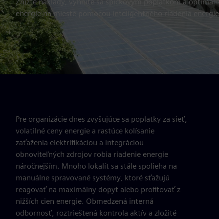
Znížte náklady, vyhnite sa špičkovým poplatkom a optimaliz
energie na mieste pomocou inteligentného riadenia energie
Pre organizácie dnes zvyšujúce sa poplatky za sieť,
volatilné ceny energie a rastúce kolísanie
zaťaženia elektrifikáciou a integráciou
obnoviteľných zdrojov robia riadenie energie
náročnejším. Mnoho lokalít sa stále spolieha na
manuálne spravované systémy, ktoré sťažujú
reagovať na maximálny dopyt alebo profitovať z
nižších cien energie. Obmedzená interná
odbornosť, roztrieštená kontrola aktív a zložité