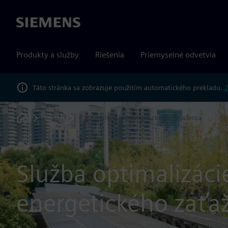
Siemens
Produkty a služby
Riešenia
Priemyselné odvetvia
Táto stránka sa zobrazuje použitím automatického prekladu.
Z
Obsah
Optimalizácia energetického zaťaženia
Home
Služba optimalizáci
energetického zaťa