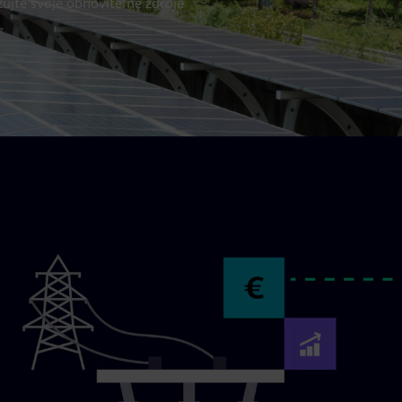
ujte svoje obnoviteľné zdroje
.