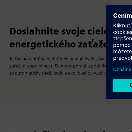
Dosiahnite svoje ciele po
energetického zaťaženia
Je čas posunúť sa nad rámec manuálnych zásahov a fragment
zaťaženia spoločnosti Siemens pomáha podnikom znižovať 
že automaticky riadi, kedy a ako lokality využívajú energiu.