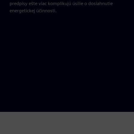
predpisy ešte viac komplikujú úsilie o dosiahnutie
energetickej účinnosti.