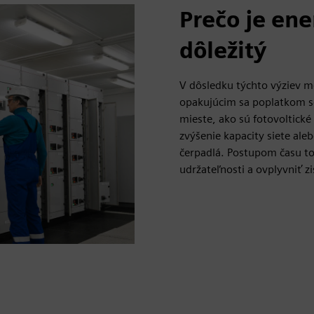
Prečo je en
dôležitý
V dôsledku týchto výziev 
opakujúcim sa poplatkom s
mieste, ako sú fotovoltické
zvýšenie kapacity siete ale
čerpadlá. Postupom času t
udržateľnosti a ovplyvniť z