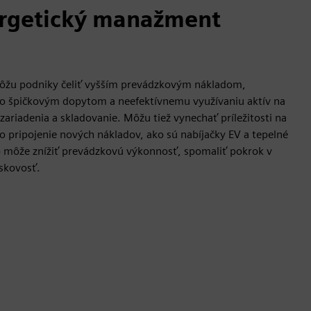
ergetický manažment
môžu podniky čeliť vyšším prevádzkovým nákladom,
o špičkovým dopytom a neefektívnemu využívaniu aktív na
 zariadenia a skladovanie. Môžu tiež vynechať príležitosti na
bo pripojenie nových nákladov, ako sú nabíjačky EV a tepelné
o môže znížiť prevádzkovú výkonnosť, spomaliť pokrok v
iskovosť.