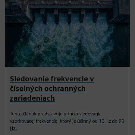
Sledovanie frekvencie v
číselných ochranných
zariadeniach
Tento článok predstavuje princíp sledovania
vzorkovacej frekvencie, ktorý je účinný od 10 Hz do 90
Hz.