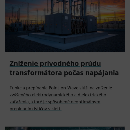
Zníženie prívodného prúdu
transformátora počas napájania
Funkcia prepínania Point-on-Wave slúži na zníženie
zvýšeného elektrodynamického a dielektrického
zaťaženia, ktoré je spôsobené neoptimálnym
prepínaním ističov v sieti.