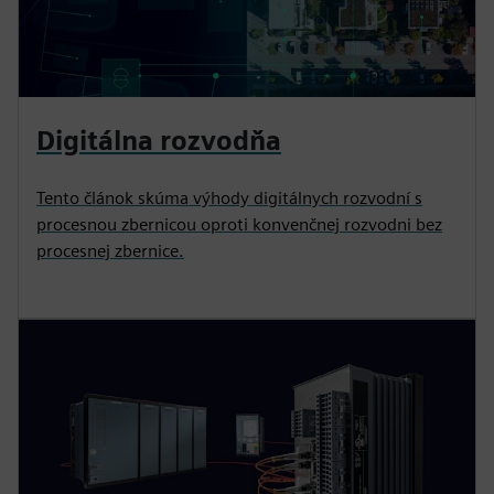
Digitálna rozvodňa
Tento článok skúma výhody digitálnych rozvodní s
procesnou zbernicou oproti konvenčnej rozvodni bez
procesnej zbernice.