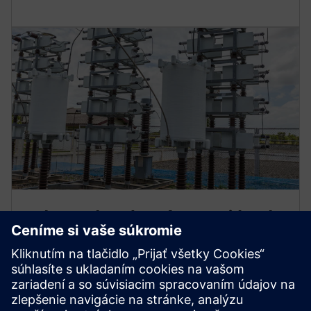
Ochrana kondenzátorovej banky
21C
Príspevok predstavuje ochranu založenú na impedancii
(21C) ako potenciálne zlepšenie oproti tradičnej
ochrane proti diferenciálnemu napätiu (87 V) pre