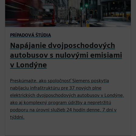
PRÍPADOVÁ ŠTÚDIA
Napájanie dvojposchodových
autobusov s nulovými emisiami
v Londýne
Preskúmajte, ako spoločnosť Siemens poskytla
nabíjaciu infraštruktúru pre 37 nových plne
elektrických dvojposchodových autobusov v Londýne,
ako aj komplexný program údržby a nepretržitú
podporu na úrovni služieb 24 hodín denne, 7 dní v
týždni.