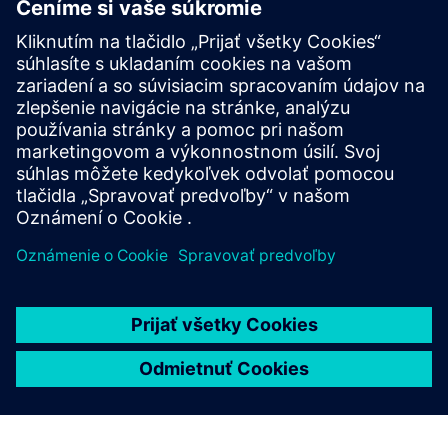
VÝROBOK
SICHARGE D Rýchle nabíjanie
Poskytujte pohodlný, vynikajúci výkon a plnú
dynamickú alokáciu energie s jednoduchým servisom,
maximálnou spoľahlivosťou, bezproblémovým