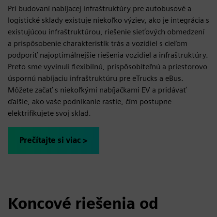
Pri budovaní nabíjacej infraštruktúry pre autobusové a
logistické sklady existuje niekoľko výziev, ako je integrácia s
existujúcou infraštruktúrou, riešenie sieťových obmedzení
a prispôsobenie charakteristík trás a vozidiel s cieľom
podporiť najoptimálnejšie riešenia vozidiel a infraštruktúry.
Preto sme vyvinuli flexibilnú, prispôsobiteľnú a priestorovo
úspornú nabíjaciu infraštruktúru pre eTrucks a eBus.
Môžete začať s niekoľkými nabíjačkami EV a pridávať
ďalšie, ako vaše podnikanie rastie, čím postupne
elektrifikujete svoj sklad.
Prečítajte si viac >
Koncové riešenia od