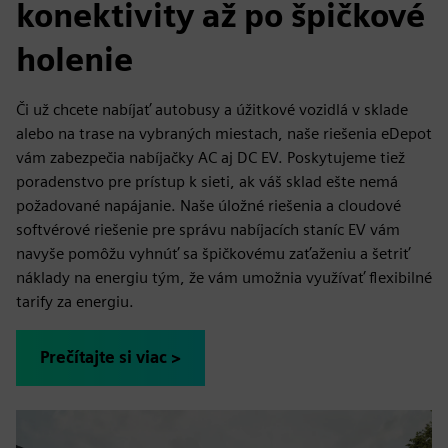
konektivity až po špičkové
holenie
Či už chcete nabíjať autobusy a úžitkové vozidlá v sklade
alebo na trase na vybraných miestach, naše riešenia eDepot
vám zabezpečia nabíjačky AC aj DC EV. Poskytujeme tiež
poradenstvo pre prístup k sieti, ak váš sklad ešte nemá
požadované napájanie. Naše úložné riešenia a cloudové
softvérové riešenie pre správu nabíjacích staníc EV vám
navyše pomôžu vyhnúť sa špičkovému zaťaženiu a šetriť
náklady na energiu tým, že vám umožnia využívať flexibilné
tarify za energiu.
Prečítajte si viac >