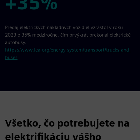
+35%
+35%
Predaj elektrických nákladných vozidiel vzrástol v roku
2023 o 35% medziročne, čím prvýkrát prekonal elektrické
autobusy.
https://www.iea.org/energy-system/transport/trucks-and-
buses
Všetko, čo potrebujete na
elektrifikáciu vášho