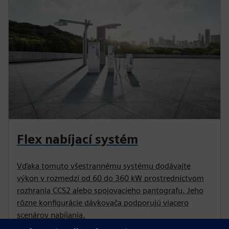
Flex nabíjací systém
Vďaka tomuto všestrannému systému dodávajte
výkon v rozmedzí od 60 do 360 kW prostredníctvom
rozhrania CCS2 alebo spojovacieho pantografu. Jeho
rôzne konfigurácie dávkovača podporujú viacero
scenárov nabíjania.