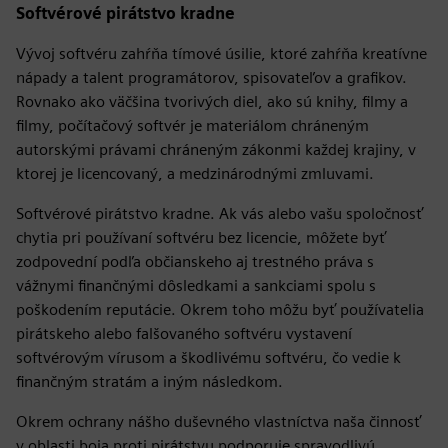
Softvérové pirátstvo kradne
Vývoj softvéru zahŕňa tímové úsilie, ktoré zahŕňa kreatívne
nápady a talent programátorov, spisovateľov a grafikov.
Rovnako ako väčšina tvorivých diel, ako sú knihy, filmy a
filmy, počítačový softvér je materiálom chráneným
autorskými právami chráneným zákonmi každej krajiny, v
ktorej je licencovaný, a medzinárodnými zmluvami.
Softvérové pirátstvo kradne. Ak vás alebo vašu spoločnosť
chytia pri používaní softvéru bez licencie, môžete byť
zodpovední podľa občianskeho aj trestného práva s
vážnymi finančnými dôsledkami a sankciami spolu s
poškodením reputácie. Okrem toho môžu byť používatelia
pirátskeho alebo falšovaného softvéru vystavení
softvérovým vírusom a škodlivému softvéru, čo vedie k
finančným stratám a iným následkom.
Okrem ochrany nášho duševného vlastníctva naša činnosť
v oblasti boja proti pirátstvu podporuje spravodlivú