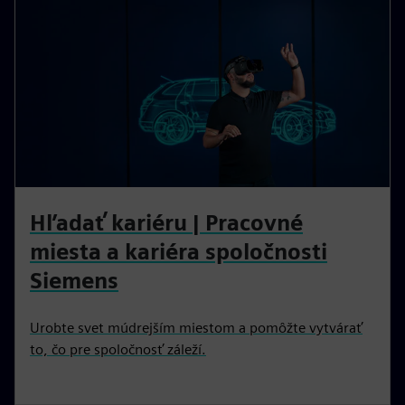
Hľadať kariéru | Pracovné
miesta a kariéra spoločnosti
Siemens
Urobte svet múdrejším miestom a pomôžte vytvárať
to, čo pre spoločnosť záleží.