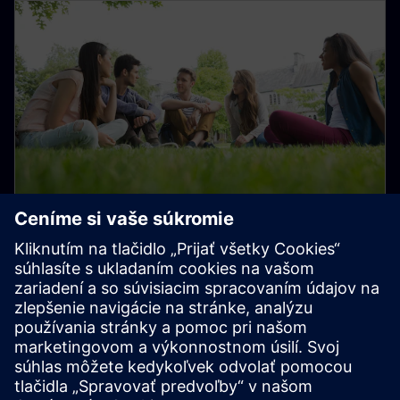
Študentské a rané kariérne
programy talentov
Pridajte sa k nám pri transformácii každodenného dňa
na lepší zajtrajšok!