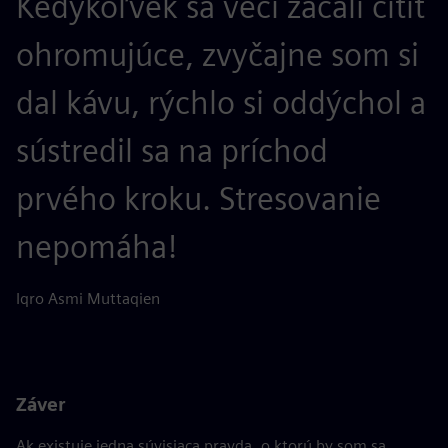
Kedykoľvek sa veci začali cítiť
ohromujúce, zvyčajne som si
dal kávu, rýchlo si oddýchol a
sústredil sa na príchod
prvého kroku. Stresovanie
nepomáha!
Iqro Asmi Muttaqien
Záver
Ak existuje jedna súvisiaca pravda, o ktorú by som sa