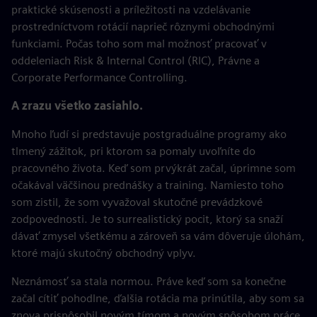
praktické skúsenosti a príležitosti na vzdelávanie
prostredníctvom rotácií naprieč rôznymi obchodnými
funkciami. Počas toho som mal možnosť pracovať v
oddeleniach Risk & Internal Control (RIC), Právne a
Corporate Performance Controlling.
A zrazu všetko zasiahlo.
Mnoho ľudí si predstavuje postgraduálne programy ako
tlmený zážitok, pri ktorom sa pomaly uvoľníte do
pracovného života. Keď som prvýkrát začal, úprimne som
očakával väčšinou prednášky a training. Namiesto toho
som zistil, že som vyvažoval skutočné prevádzkové
zodpovednosti. Je to surrealistický pocit, ktorý sa snaží
dávať zmysel všetkému a zároveň sa vám dôveruje úlohám,
ktoré majú skutočný obchodný vplyv.
Neznámosť sa stala normou. Práve keď som sa konečne
začal cítiť pohodlne, ďalšia rotácia ma prinútila, aby som sa
znova prispôsobil novým tímom a novým spôsobom práce.