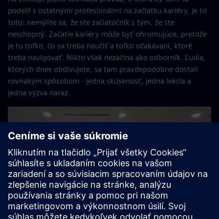
podelil s ostatnými profesionálmi na začiatku kariéry, je to
toto: nemýlite sa, že ste začiatočník s tým, že ste
neschopný. Začatie kariéry môže byť ohromujúce, pretože
je tu toľko, čo sa treba naučiť a toľko očakávaní, ktoré
treba navigovať. Nikto však nezačína ako odborník. Ľudia,
ktorých dnes obdivujete, sa tam pravdepodobne dostali
rovnakým spôsobom - jedna skúsenosť, jedna lekcia a
jedna výzva naraz.