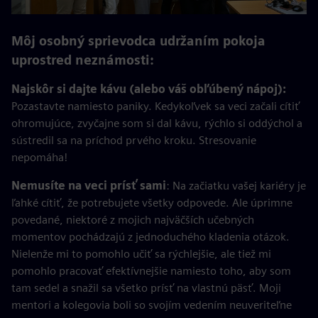
Môj osobný sprievodca udržaním pokoja
uprostred neznámosti:
Najskôr si dajte kávu (alebo váš obľúbený nápoj):
Pozastavte namiesto paniky. Kedykoľvek sa veci začali cítiť
ohromujúce, zvyčajne som si dal kávu, rýchlo si oddýchol a
sústredil sa na príchod prvého kroku. Stresovanie
nepomáha!
Nemusíte na veci prísť sami
: Na začiatku vašej kariéry je
ľahké cítiť, že potrebujete všetky odpovede. Ale úprimne
povedané, niektoré z mojich najväčších učebných
momentov pochádzajú z jednoduchého kladenia otázok.
Nielenže mi to pomohlo učiť sa rýchlejšie, ale tiež mi
pomohlo pracovať efektívnejšie namiesto toho, aby som
tam sedel a snažil sa všetko prísť na vlastnú päsť. Moji
mentori a kolegovia boli so svojím vedením neuveriteľne