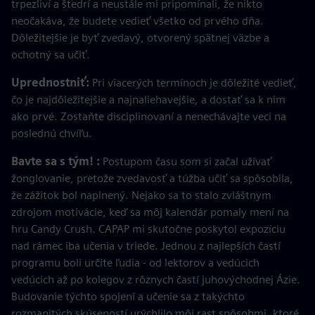
trpezliví a štedrí a neustále mi pripomínali, že nikto
neočakáva, že budete vedieť všetko od prvého dňa.
Dôležitejšie je byť zvedavý, otvorený spätnej väzbe a
ochotný sa učiť.
Uprednostniť:
Pri viacerých termínoch je dôležité vedieť,
čo je najdôležitejšie a najnaliehavejšie, a dostať sa k nim
ako prvé. Zostaňte disciplinovaní a nenechávajte veci na
poslednú chvíľu.
Bavte sa s tým! :
Postupom času som si začal užívať
žonglovanie, pretože zvedavosť a túžba učiť sa spôsobila,
že zážitok bol naplnený. Nejako sa to stalo zvláštnym
zdrojom motivácie, keď sa môj kalendár pomaly mení na
hru Candy Crush. CAPAP mi skutočne poskytol expozíciu
nad rámec iba učenia v triede. Jednou z najlepších častí
programu boli určite ľudia - od lektorov a vedúcich
vedúcich až po kolegov z rôznych častí juhovýchodnej Ázie.
Budovanie týchto spojení a učenie sa z takýchto
rozmanitých skúseností urýchlilo môj rast spôsobmi, ktoré