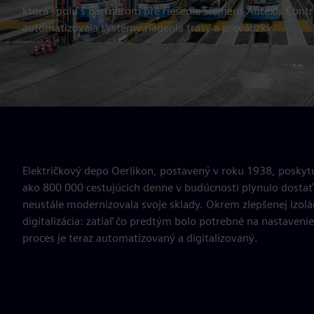
ktorá spolu s partnerom pre riešenie Siemens Autexis Contr
automatizovala systémy riadenia trasy a prevádzky.
Električkový depo Oerlikon, postavený v roku 1938, poskytuje
ako 800 000 cestujúcich denne v budúcnosti plynulo dostať
neustále modernizovala svoje sklady. Okrem zlepšenej izolá
digitalizácia: zatiaľ čo predtým bolo potrebné na nastaveni
proces je teraz automatizovaný a digitalizovaný.