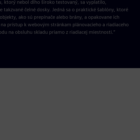
, ktorý nebol dlho široko testovaný, sa vyplatilo,
e takzvané čelné dosky. Jedná sa o praktické šablóny, ktoré
bjekty, ako sú prepínače alebo brány, a opakovane ich
 na prístup k webovým stránkam plánovacieho a riadiaceho
du na obsluhu skladu priamo z riadiacej miestnosti.“