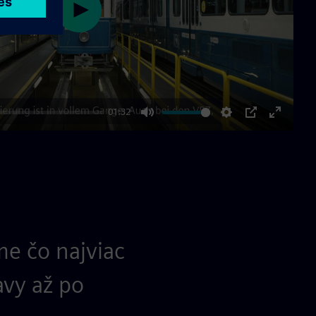
Play
01:32
Mute
Settings
PIP
Enter
fullscre
e čo najviac
avy až po