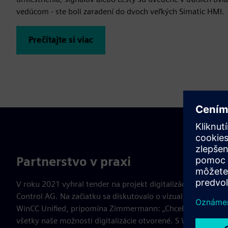
vedúcom - ste boli zaradení do dvoch veľkých Simatic HMI.
Prečítajte si viac
Partnerstvo v praxi
V roku 2021 vyhral tender na projekt digitalizácie sieťový 
Control AG. Na začiatku sa diskutovalo o vizualizácii skladu 
WinCC Unified, pripomína Zimmermann: „Chceli sme otvoren
všetky naše možnosti digitalizácie otvorené. S WinCC Unifi