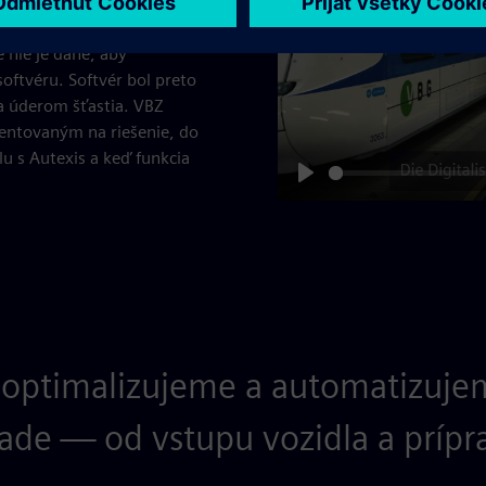
e vyvíjame.“
 nie je dané, aby
oftvéru. Softvér bol preto
ca úderom šťastia. VBZ
ientovaným na riešenie, do
u s Autexis a keď funkcia
Play
optimalizujeme a automatizujem
lade — od vstupu vozidla a prípr