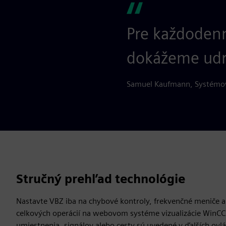
Pre každodenn
dokážeme udrž
Samuel Kaufmann, Systémov
Stručný prehľad technológie
Nastavte VBZ iba na chybové kontroly, frekvenčné meniče a 
celkových operácií na webovom systéme vizualizácie WinCC U
umiestnenia, signálov alebo cesty sú uvedené v ďalších ov