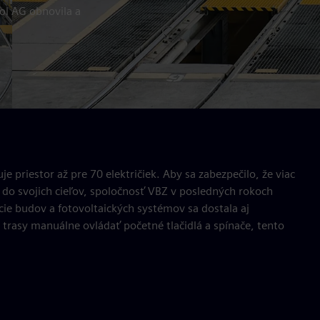
ol AG obnovila a
 priestor až pre 70 električiek. Aby sa zabezpečilo, že viac
 do svojich cieľov, spoločnosť VBZ v posledných rokoch
cie budov a fotovoltaických systémov sa dostala aj
e trasy manuálne ovládať početné tlačidlá a spínače, tento