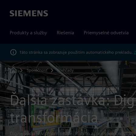
Siemens
Produkty a služby
Riešenia
Priemyselné odvetvia
Táto stránka sa zobrazuje použitím automatického prekladu.
Z
Spoločnosť
Prehľady
Home
Ďalšia zastávka: Dig
transformácia
Digitalizácia je v plnom prúde. Platí to aj pre spoločnosť V