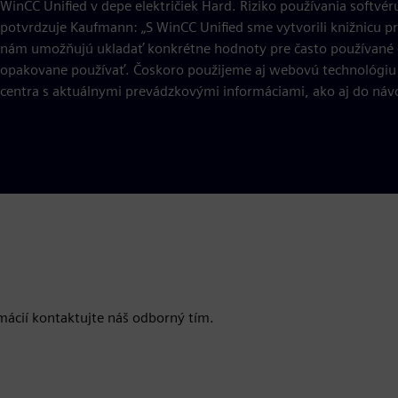
WinCC Unified v depe električiek Hard. Riziko používania softvéru
potvrdzuje Kaufmann: „S WinCC Unified sme vytvorili knižnicu pr
nám umožňujú ukladať konkrétne hodnoty pre často používané o
opakovane používať. Čoskoro použijeme aj webovú technológiu
centra s aktuálnymi prevádzkovými informáciami, ako aj do návo
mácií kontaktujte náš odborný tím.