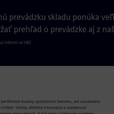
ú prevádzku skladu ponúka veľ
ať prehľad o prevádzke aj z naš
ý inžinier vo VBZ
perifériové moduly spoločnosti Siemens, ani vizualizáciu
nified. Všetky dôležité informácie a vzdialenosť
ládacích nastaveniach. V hlavnom ovládacom systéme -