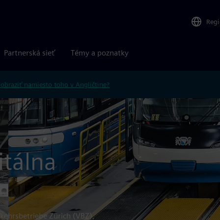
Reg
Partnerská sieť
Témy a poznatky
obraziť namiesto toho v Angličtine?
itálna
erkehrsbetriebe Zürich (VBZ),