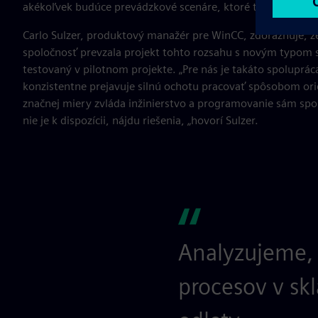
akékoľvek budúce prevádzkové scenáre, ktoré teraz neustál
Carlo Sulzer, produktový manažér pre WinCC, zdôrazňuje, že
spoločnosť prevzala projekt tohto rozsahu s novým typom s
testovaný v pilotnom projekte. „Pre nás je takáto spoluprá
konzistentne prejavuje silnú ochotu pracovať spôsobom or
značnej miery zvláda inžinierstvo a programovanie sám spol
nie je k dispozícii, nájdu riešenia, „hovorí Sulzer.
Analyzujeme, 
procesov v sk