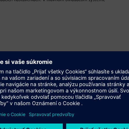
partner Siemens Autexis
v riadiacej miestnosti s
ý systém, ktorý by udržal
ed sme pripravení na