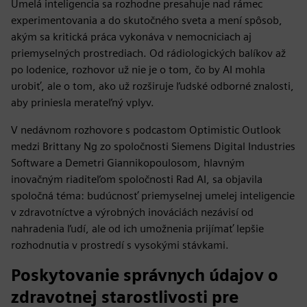
Umelá inteligencia sa rozhodne presahuje nad rámec
experimentovania a do skutočného sveta a mení spôsob,
akým sa kritická práca vykonáva v nemocniciach aj
priemyselných prostrediach. Od rádiologických balíkov až
po lodenice, rozhovor už nie je o tom, čo by AI mohla
urobiť, ale o tom, ako už rozširuje ľudské odborné znalosti,
aby priniesla merateľný vplyv.
V nedávnom rozhovore s podcastom Optimistic Outlook
medzi Brittany Ng zo spoločnosti Siemens Digital Industries
Software a Demetri Giannikopoulosom, hlavným
inovačným riaditeľom spoločnosti Rad AI, sa objavila
spoločná téma: budúcnosť priemyselnej umelej inteligencie
v zdravotníctve a výrobných inováciách nezávisí od
nahradenia ľudí, ale od ich umožnenia prijímať lepšie
rozhodnutia v prostredí s vysokými stávkami.
Poskytovanie správnych údajov o
zdravotnej starostlivosti pre