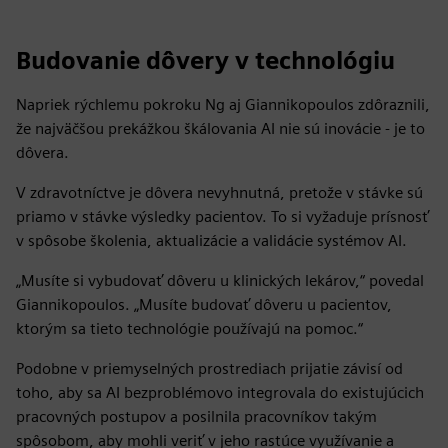
Budovanie dôvery v technológiu
Napriek rýchlemu pokroku Ng aj Giannikopoulos zdôraznili,
že najväčšou prekážkou škálovania AI nie sú inovácie - je to
dôvera.
V zdravotníctve je dôvera nevyhnutná, pretože v stávke sú
priamo v stávke výsledky pacientov. To si vyžaduje prísnosť
v spôsobe školenia, aktualizácie a validácie systémov AI.
„Musíte si vybudovať dôveru u klinických lekárov,“ povedal
Giannikopoulos. „Musíte budovať dôveru u pacientov,
ktorým sa tieto technológie používajú na pomoc.“
Podobne v priemyselných prostrediach prijatie závisí od
toho, aby sa AI bezproblémovo integrovala do existujúcich
pracovných postupov a posilnila pracovníkov takým
spôsobom, aby mohli veriť v jeho rastúce využívanie a