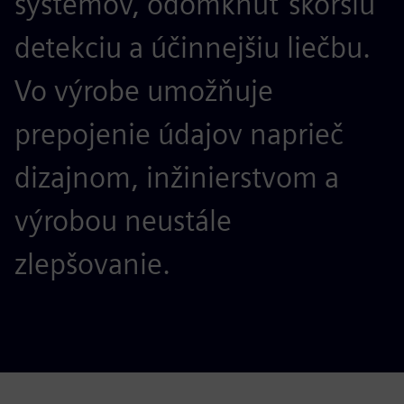
systémov, odomknúť skoršiu
detekciu a účinnejšiu liečbu.
Vo výrobe umožňuje
prepojenie údajov naprieč
dizajnom, inžinierstvom a
výrobou neustále
zlepšovanie.