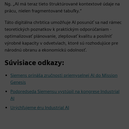
Ng. „AI má teraz tieto štruktúrované kontextové údaje na
prácu, nielen fragmentované tabuľky.“
Táto digitálna chrbtica umožňuje AI posunúť sa nad rámec
teoretických poznatkov k praktickým odporúčaniam -
optimalizovať plánovanie, zlepšovať kvalitu a posilniť
výrobné kapacity v odvetviach, ktoré sú rozhodujúce pre
národnú obranu a ekonomickú odolnosť.
Súvisiace odkazy:
Siemens prináša zručnosti priemyselnej AI do Mission
Genesis
Podpredseda Siemensu vystúpil na kongrese Industrial
AI
Urýchľujeme éru Industrial AI