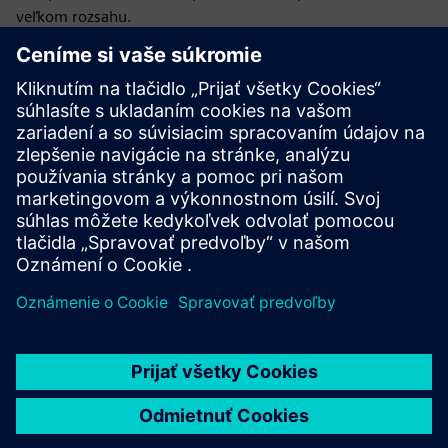
veľkom rozsahu.
Cesta vpred je jasná: budujte dôveru, prepojte údaje a
zamerajte sa na rozširovanie ľudských odborných znalostí.
S týmito základmi môže AI splniť svoj sľub — zmeniť
spôsob starostlivosti o pacientov, budovať kritickú
infraštruktúru a riešiť niektoré z najzložitejších výziev našej
doby.
Uverejnené: 16. júna 2026