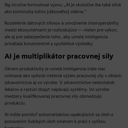
Ng stručne formuloval výzvu: „AI je skutočne iba taká silná
ako kontinuita tohto [dátového] vlákna.“
Rozdelenie dátových silosov a umožnenie interoperability
medzi ekosystémami je rozhodujúce — nielen pre výkon,
ale aj pre zabezpečenie toho, aby umelá inteligencia
prinášala konzistentné a spoľahlivé výsledky.
AI je multiplikátor pracovnej sily
Okrem produktivity je umelá inteligencia stále viac
vnímaná ako spôsob riešenia výziev pracovnej sily v oblasti
zdravotníctva aj vo výrobe. V zdravotníctve nedostatok
lekárov a rastúci dopyt napávajú systémy. Vo výrobe
medzery kvalifikovanej pracovnej sily obmedzujú
produkciu.
AI môže pomôcť automatizáciou opakujúcich sa úloh a
posúvaním ľudských úloh smerom k práci s vyššou