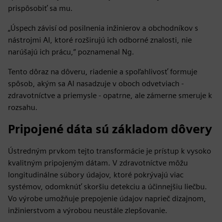
prispôsobiť sa mu.
„Úspech závisí od posilnenia inžinierov a obchodníkov s
nástrojmi AI, ktoré rozširujú ich odborné znalosti, nie
narúšajú ich prácu,“ poznamenal Ng.
Tento dôraz na dôveru, riadenie a spoľahlivosť formuje
spôsob, akým sa AI nasadzuje v oboch odvetviach -
zdravotníctve a priemysle - opatrne, ale zámerne smeruje k
rozsahu.
Pripojené dáta sú základom dôvery
Ústredným prvkom tejto transformácie je prístup k vysoko
kvalitným pripojeným dátam. V zdravotníctve môžu
longitudinálne súbory údajov, ktoré pokrývajú viac
systémov, odomknúť skoršiu detekciu a účinnejšiu liečbu.
Vo výrobe umožňuje prepojenie údajov naprieč dizajnom,
inžinierstvom a výrobou neustále zlepšovanie.