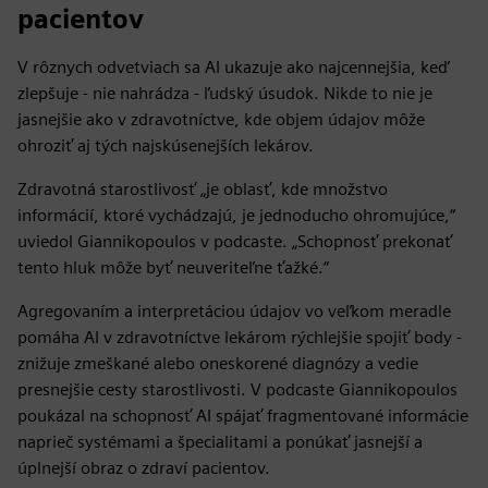
pacientov
V rôznych odvetviach sa AI ukazuje ako najcennejšia, keď
zlepšuje - nie nahrádza - ľudský úsudok. Nikde to nie je
jasnejšie ako v zdravotníctve, kde objem údajov môže
ohroziť aj tých najskúsenejších lekárov.
Zdravotná starostlivosť „je oblasť, kde množstvo
informácií, ktoré vychádzajú, je jednoducho ohromujúce,“
uviedol Giannikopoulos v podcaste. „Schopnosť prekonať
tento hluk môže byť neuveriteľne ťažké.“
Agregovaním a interpretáciou údajov vo veľkom meradle
pomáha AI v zdravotníctve lekárom rýchlejšie spojiť body -
znižuje zmeškané alebo oneskorené diagnózy a vedie
presnejšie cesty starostlivosti. V podcaste Giannikopoulos
poukázal na schopnosť AI spájať fragmentované informácie
naprieč systémami a špecialitami a ponúkať jasnejší a
úplnejší obraz o zdraví pacientov.