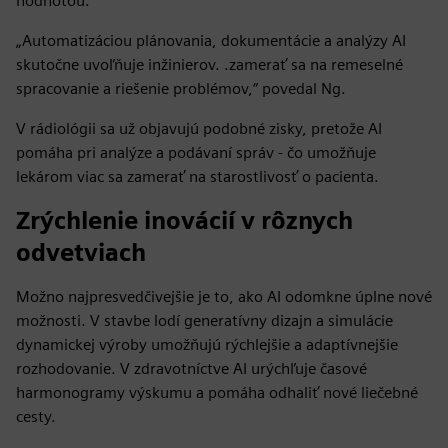
hodnotou.
„Automatizáciou plánovania, dokumentácie a analýzy AI
skutočne uvoľňuje inžinierov. .zamerať sa na remeselné
spracovanie a riešenie problémov,“ povedal Ng.
V rádiológii sa už objavujú podobné zisky, pretože AI
pomáha pri analýze a podávaní správ - čo umožňuje
lekárom viac sa zamerať na starostlivosť o pacienta.
Zrýchlenie inovácií v rôznych
odvetviach
Možno najpresvedčivejšie je to, ako AI odomkne úplne nové
možnosti. V stavbe lodí generatívny dizajn a simulácie
dynamickej výroby umožňujú rýchlejšie a adaptívnejšie
rozhodovanie. V zdravotníctve AI urýchľuje časové
harmonogramy výskumu a pomáha odhaliť nové liečebné
cesty.