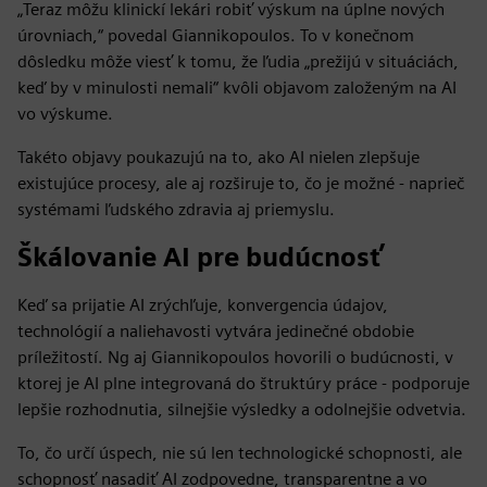
„Teraz môžu klinickí lekári robiť výskum na úplne nových
úrovniach,“ povedal Giannikopoulos. To v konečnom
dôsledku môže viesť k tomu, že ľudia „prežijú v situáciách,
keď by v minulosti nemali“ kvôli objavom založeným na AI
vo výskume.
Takéto objavy poukazujú na to, ako AI nielen zlepšuje
existujúce procesy, ale aj rozširuje to, čo je možné - naprieč
systémami ľudského zdravia aj priemyslu.
Škálovanie AI pre budúcnosť
Keď sa prijatie AI zrýchľuje, konvergencia údajov,
technológií a naliehavosti vytvára jedinečné obdobie
príležitostí. Ng aj Giannikopoulos hovorili o budúcnosti, v
ktorej je AI plne integrovaná do štruktúry práce - podporuje
lepšie rozhodnutia, silnejšie výsledky a odolnejšie odvetvia.
To, čo určí úspech, nie sú len technologické schopnosti, ale
schopnosť nasadiť AI zodpovedne, transparentne a vo