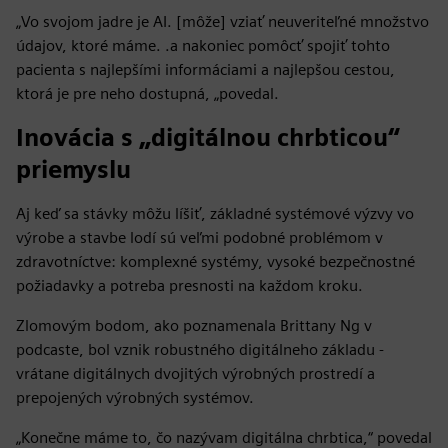
„Vo svojom jadre je AI. [môže] vziať neuveriteľné množstvo
údajov, ktoré máme. .a nakoniec pomôcť spojiť tohto
pacienta s najlepšími informáciami a najlepšou cestou,
ktorá je pre neho dostupná, „povedal.
Inovácia s „digitálnou chrbticou“
priemyslu
Aj keď sa stávky môžu líšiť, základné systémové výzvy vo
výrobe a stavbe lodí sú veľmi podobné problémom v
zdravotníctve: komplexné systémy, vysoké bezpečnostné
požiadavky a potreba presnosti na každom kroku.
Zlomovým bodom, ako poznamenala Brittany Ng v
podcaste, bol vznik robustného digitálneho základu -
vrátane digitálnych dvojitých výrobných prostredí a
prepojených výrobných systémov.
„Konečne máme to, čo nazývam digitálna chrbtica,“ povedal