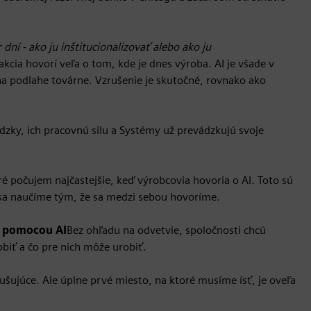
 dní - ako ju inštitucionalizovať alebo ako ju
akcia hovorí veľa o tom, kde je dnes výroba. AI je všade v
a podlahe továrne. Vzrušenie je skutočné, rovnako ako
zky, ich pracovnú silu a
Systémy už prevádzkujú svoje
ré počujem najčastejšie, keď výrobcovia hovoria o AI. Toto sú
ľa sa naučíme tým, že sa medzi sebou hovoríme.
ť pomocou AI
Bez ohľadu na odvetvie, spoločnosti chcú
biť a čo pre nich môže urobiť.
ušujúce. Ale úplne prvé miesto, na ktoré musíme ísť, je oveľa