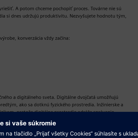
riešiť. A potom chceme pochopiť proces. Továrne nie sú
dia si dnes udržujú produktivitu. Nezvyšujete hodnotu tým,
výrobe, konverzácia vždy začína:
čného a digitálneho sveta. Digitálne dvojčatá umožňujú
dtým, ako sa dotknú fyzického prostredia. Inžinierske a
ikom, pretože digitálne prostredie odráža správanie
ovať.