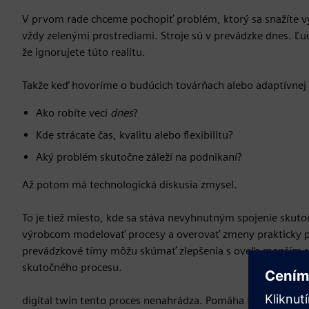
V prvom rade chceme pochopiť problém, ktorý sa snažíte vy
vždy zelenými prostrediami. Stroje sú v prevádzke dnes. Ľu
že ignorujete túto realitu.
Takže keď hovoríme o budúcich továrňach alebo adaptívnej 
Ako robíte veci
dnes
?
Kde strácate čas, kvalitu alebo flexibilitu?
Aký problém skutočne záleží na podnikaní?
Až potom má technologická diskusia zmysel.
To je tiež miesto, kde sa stáva nevyhnutným spojenie skuto
výrobcom modelovať procesy a overovať zmeny prakticky pre
prevádzkové tímy môžu skúmať zlepšenia s oveľa menším riz
skutočného procesu.
digital twin tento proces nenahrádza. Pomáha to optimaliz