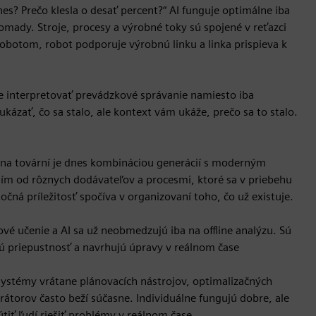
nes? Prečo klesla o desať percent?“ AI funguje optimálne iba
mady. Stroje, procesy a výrobné toky sú spojené v reťazci
botom, robot podporuje výrobnú linku a linka prispieva k
e interpretovať prevádzkové správanie namiesto iba
zať, čo sa stalo, ale kontext vám ukáže, prečo sa to stalo.
ina tovární je dnes kombináciou generácií s moderným
ím od rôznych dodávateľov a procesmi, ktoré sa v priebehu
očná príležitosť spočíva v organizovaní toho, čo už existuje.
ové učenie a AI sa už neobmedzujú iba na offline analýzu. Sú
ú priepustnosť a navrhujú úpravy v reálnom čase
ré systémy vrátane plánovacích nástrojov, optimalizačných
átorov často beží súčasne. Individuálne fungujú dobre, ale
tiť ľudí riešiť problémy v reálnom čase.