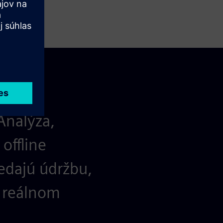
Analýza,
offline
edajú údržbu,
v reálnom