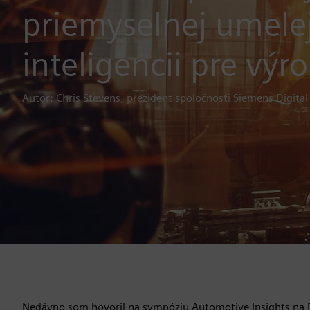
priemyselnej umele
inteligencii pre výr
Autor: Chris Stevens, prezident spoločnosti Siemens Digital
Nedávno som hovoril na sympóziu Automotive Insights na Fe