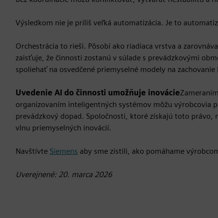
Výsledkom nie je príliš veľká automatizácia. Je to automatiz
Orchestrácia to rieši. Pôsobí ako riadiaca vrstva a zarovná
zaisťuje, že činnosti zostanú v súlade s prevádzkovými ob
spoliehať na osvedčené priemyselné modely na zachovanie bez
Uvedenie AI do činnosti umožňuje inovácie
Zameraním 
organizovaním inteligentných systémov môžu výrobcovia 
prevádzkový dopad. Spoločnosti, ktoré získajú toto právo, n
vlnu priemyselných inovácií.
Navštívte
Siemens
aby sme zistili, ako pomáhame výrobcom 
Uverejnené: 20. marca 2026