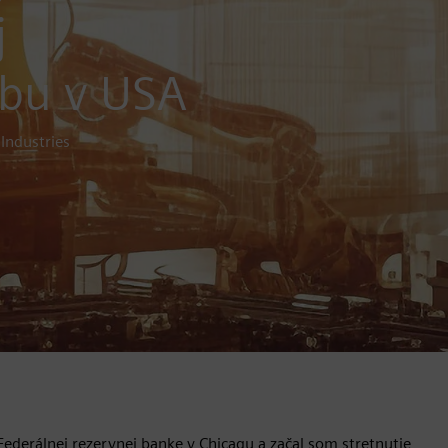
j
obu v USA
 Industries
derálnej rezervnej banke v Chicagu a začal som stretnutie