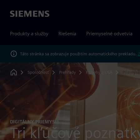
Siemens
Produkty a služby
Riešenia
Priemyselné odvetvia
Táto stránka sa zobrazuje použitím automatického prekladu.
Z
Spoločnosť
Prehľady
Príbehy z USA
Priemyse
Home
DIGITÁLNY PRIEMYSEL
Tri kľúčové poznatk