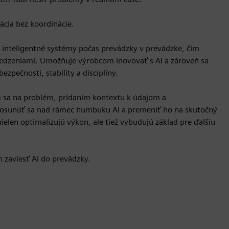
ácia bez koordinácie.
va inteligentné systémy počas prevádzky v prevádzke, čím
medzeniami. Umožňuje výrobcom inovovať s AI a zároveň sa
pečnosti, stability a disciplíny.
sa na problém, pridaním kontextu k údajom a
posunúť sa nad rámec humbuku AI a premeniť ho na skutočný
ielen optimalizujú výkon, ale tiež vybudujú základ pre ďalšiu
zaviesť AI do prevádzky.