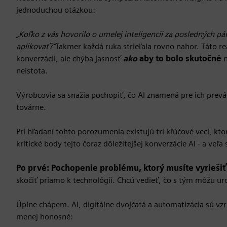
jednoduchou otázkou:
„Koľko z vás hovorilo o umelej inteligencii za posledných pár
aplikovať?“
Takmer každá ruka strieľala rovno nahor. Táto re
konverzácii, ale chýba jasnosť
ako
aby to bolo skutočné
n
neistota.
Výrobcovia sa snažia pochopiť, čo AI znamená pre ich prevád
továrne.
Pri hľadaní tohto porozumenia existujú tri kľúčové veci, kto
kritické body tejto čoraz dôležitejšej konverzácie AI - a ve
Po prvé: Pochopenie problému, ktorý musíte vyrieši
skočiť priamo k technológii. Chcú vedieť, čo s tým môžu uro
Úplne chápem. AI, digitálne dvojčatá a automatizácia sú vzr
menej honosné: