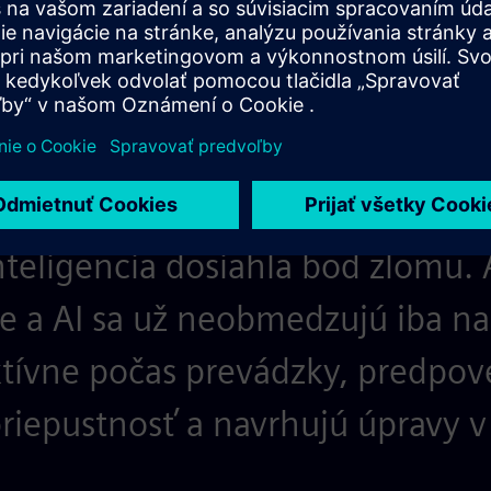
nteligencia dosiahla bod zlomu. 
e a AI sa už neobmedzujú iba na 
ktívne počas prevádzky, predpov
priepustnosť a navrhujú úpravy 