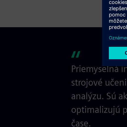
Priemyselná i
strojové učeni
analýzu. Sú a
optimalizujú 
čase.