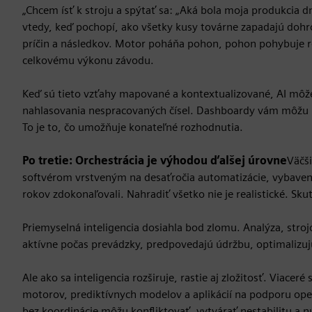
„Chcem ísť k stroju a spýtať sa: „Aká bola moja produkcia d
vtedy, keď pochopí, ako všetky kusy továrne zapadajú dohro
príčin a následkov. Motor poháňa pohon, pohon pohybuje ro
celkovému výkonu závodu.
Keď sú tieto vzťahy mapované a kontextualizované, AI môž
nahlasovania nespracovaných čísel. Dashboardy vám môžu uká
To je to, čo umožňuje konateľné rozhodnutia.
Po tretie: Orchestrácia je výhodou ďalšej úrovne
Väčš
softvérom vrstveným na desaťročia automatizácie, vybaven
rokov zdokonaľovali. Nahradiť všetko nie je realistické. Skut
Priemyselná inteligencia dosiahla bod zlomu. Analýza, stroj
aktívne počas prevádzky, predpovedajú údržbu, optimalizuj
Ale ako sa inteligencia rozširuje, rastie aj zložitosť. Viace
motorov, prediktívnych modelov a aplikácií na podporu oper
bez koordinácie môžu konfliktovať, vytvárať nestabilitu a nú