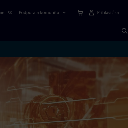
Podpora a komunita
Prihlásiť sa
ion
|
SK
V
p
S