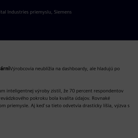
ital Industries priemyslu, Siemens
várni
Výrobcovia neublížia na dashboardy, ale hladujú po
um inteligentnej výroby zistil, že 70 percent respondentov
 prevádzkového pokroku bola kvalita údajov. Rovnaké
riemysle. Aj keď sa tieto odvetvia drasticky líšia, výzva s