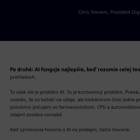
Chris Stevens, Prezident Dig
Po druhé: AI funguje najlepšie, keď rozumie celej to
prehľadoch.
To však nie je problém AI. To je kontextový problém. Priesk
uviedlo, že sú bohatí na údaje, ale blokátorom číslo jedna
posolstvo počujem vo farmaceutickom, CPG a automobilovom p
údajmi zostáva rovnaká.
Keď výrobcovia hovoria o AI na predajni, často hovoria: