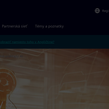
Reg
Partnerská sieť
Témy a poznatky
obraziť namiesto toho v Angličtine?
lné prehľady AI
y o