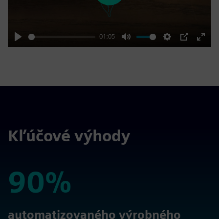
01:05
Play
Mute
Settings
PIP
Enter
fulls
Kľúčové výhody
90%
90%
automatizovaného výrobného