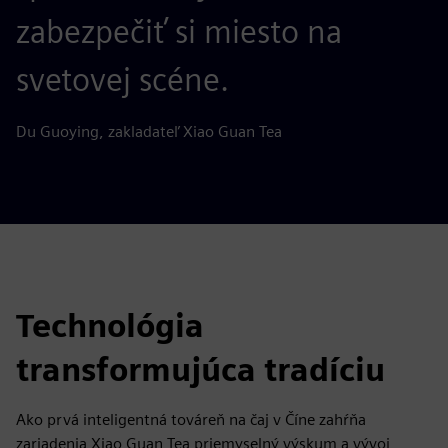
zabezpečiť si miesto na
svetovej scéne.
Du Guoying, zakladateľ Xiao Guan Tea
Technológia
transformujúca tradíciu
Ako prvá inteligentná továreň na čaj v Číne zahŕňa
zariadenia Xiao Guan Tea priemyselný výskum a vývoj,