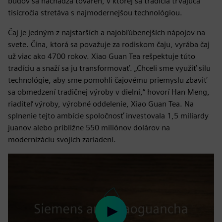
budov sa nachádza továreň, v ktorej sa tradícia trvajúca
tisícročia stretáva s najmodernejšou technológiou.
Čaj je jedným z najstarších a najobľúbenejších nápojov na
svete. Čína, ktorá sa považuje za rodiskom čaju, vyrába čaj
už viac ako 4700 rokov. Xiao Guan Tea rešpektuje túto
tradíciu a snaží sa ju transformovať. „Chceli sme využiť silu
technológie, aby sme pomohli čajovému priemyslu zbaviť
sa obmedzení tradičnej výroby v dielni,“ hovorí Han Meng,
riaditeľ výroby, výrobné oddelenie, Xiao Guan Tea. Na
splnenie tejto ambície spoločnosť investovala 1,5 miliardy
juanov alebo približne 550 miliónov dolárov na
modernizáciu svojich zariadení.
Play