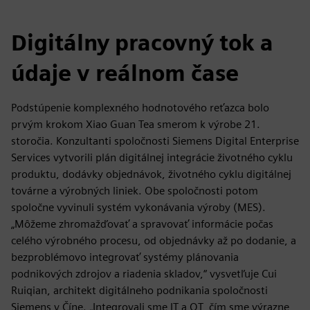
Digitálny pracovný tok a
údaje v reálnom čase
Podstúpenie komplexného hodnotového reťazca bolo
prvým krokom Xiao Guan Tea smerom k výrobe 21.
storočia. Konzultanti spoločnosti Siemens Digital Enterprise
Services vytvorili plán digitálnej integrácie životného cyklu
produktu, dodávky objednávok, životného cyklu digitálnej
továrne a výrobných liniek. Obe spoločnosti potom
spoločne vyvinuli systém vykonávania výroby (MES).
„Môžeme zhromažďovať a spravovať informácie počas
celého výrobného procesu, od objednávky až po dodanie, a
bezproblémovo integrovať systémy plánovania
podnikových zdrojov a riadenia skladov,“ vysvetľuje Cui
Ruiqian, architekt digitálneho podnikania spoločnosti
Siemens v Číne. „Integrovali sme IT a OT, čím sme výrazne