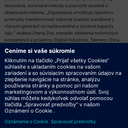
testovanie, kontrolné metódy a pokročilé výrobné a
skladovacie riešenia. „Digitalizácia umožňuje čajovému
priemyslu transformovať odborné znalosti prenášané z
rôznych generácií na replikovateľné a výrobné kapacity
čaju,“ dodáva Zhang Zhe, manažér oddelenia technických
kompetencií a projektov Digital Industries, Siemens China.
„Vďaka tomu sú zamestnanci obchodu schopní vyrábať čaj
majstrovskej triedy vo veľkom meradle.“
„Premeníme tradičné umenie výroby čaju na vedu. Takto
môžeme uspokojiť požiadavky dnešných spotrebiteľských
trhov a zabezpečiť si miesto na svetovej scéne, „hovorí Du
Guoying, zakladateľ Xiao Guan Tea. „Najmodernejšia
továreň na čaj Xiao Guan nás posunie o krok bližšie k
tomuto cieľu.“