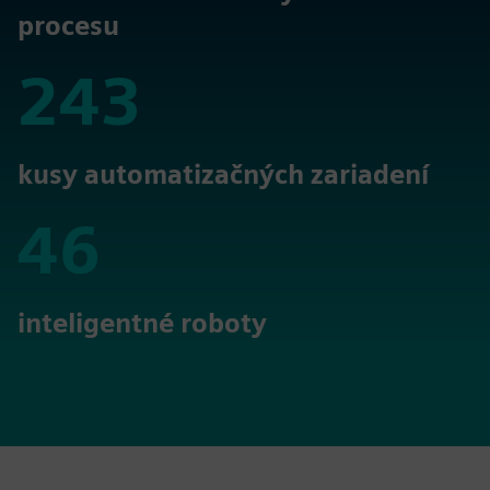
procesu
243
243
kusy automatizačných zariadení
46
46
inteligentné roboty