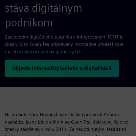
stáva digitálnym
podnikom
Zavedením digitálneho podniku a integrovaným IT/OT je
čínsky Xiao Guan Tea pripravený hromadne priniesť čaje
majstrovskej úrovne na globálny trh.
Objavte informačný bulletin o digitalizácii
Na vrchole hory Huangshan v čínskej provincii Anhui sa
nachádza jasne biele sídlo Xiao Guan Tea, špičkovej čajovej
značky založenej v roku 2011. Za nedotknutými fasádami