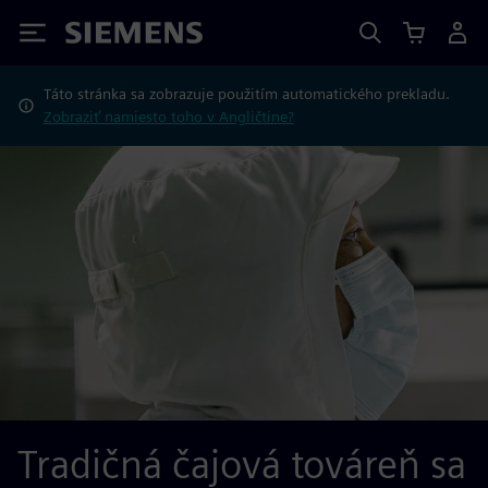
Siemens
Táto stránka sa zobrazuje použitím automatického prekladu.
Zobraziť namiesto toho v Angličtine?
Tradičná čajová továreň sa