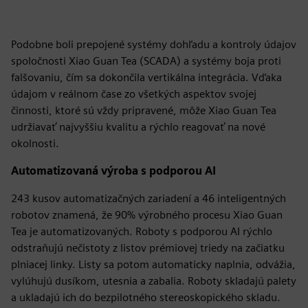
Podobne boli prepojené systémy dohľadu a kontroly údajov
spoločnosti Xiao Guan Tea (SCADA) a systémy boja proti
falšovaniu, čím sa dokončila vertikálna integrácia. Vďaka
údajom v reálnom čase zo všetkých aspektov svojej
činnosti, ktoré sú vždy pripravené, môže Xiao Guan Tea
udržiavať najvyššiu kvalitu a rýchlo reagovať na nové
okolnosti.
Automatizovaná výroba s podporou AI
243 kusov automatizačných zariadení a 46 inteligentných
robotov znamená, že 90% výrobného procesu Xiao Guan
Tea je automatizovaných. Roboty s podporou AI rýchlo
odstraňujú nečistoty z listov prémiovej triedy na začiatku
plniacej linky. Listy sa potom automaticky naplnia, odvážia,
vylúhujú dusíkom, utesnia a zabalia. Roboty skladajú palety
a ukladajú ich do bezpilotného stereoskopického skladu.