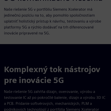
Naše riešenie 5G v portfóliu Siemens Xcelerator má
jedinečnú pozíciu na to, aby pomohlo spoločnostiam
uplatniť holistický prístup k návrhu, testovaniu a výrobe
platformy 5G a rýchlo dodávať na trh diferencované
inovácie pripravené na 5G.
Komplexný tok nástrojov
pre inovácie 5G
Naše riešenie 5G zahŕňa dizajn, overovanie, výrobu a
testovanie IC až po pokročilé balenie, dizajn a výrobu 3D IC
a PCB. Pridanie softvérových, mechanických, PLM a
podnikových technológií z portfólia Siemens Xcelerator