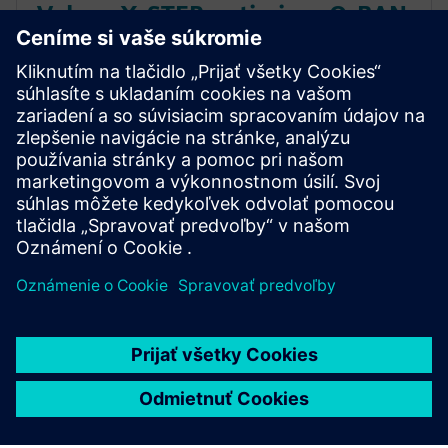
Veloce X-STEP optimizes O-RAN
interoperability and
conformance
In this webinar, we introduce the *Veloce™ X-STEP™
platform*, which is a fiber optic test system radio
base station system designed with the highest p