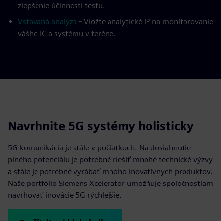
zlepšenie účinnosti testu.
Vstavaná analýza
-
Vložte analytické IP na monitorovanie
vášho IC a systému v teréne.
Navrhnite 5G systémy holisticky
5G komunikácia je stále v počiatkoch. Na dosiahnutie
plného potenciálu je potrebné riešiť mnohé technické výzvy
a stále je potrebné vyrábať mnoho inovatívnych produktov.
Naše portfólio Siemens Xcelerator umožňuje spoločnostiam
navrhovať inovácie 5G rýchlejšie.