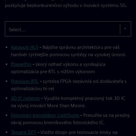
poskytuje bezkonkurenčnú výhodu v inovácii systému 5G.
Select...
Katapult HLS
-
Nájdite správnu architektúru pre váš
hardvér rýchlejšie pomocou syntézy na vysokej úrovni.
PowerPro
-
skorý odhad výkonu a vynikajúca
optimalizácia pre RTL s nižším výkonom
Precision RTL
-
syntéza FPGA nezávislá od dodávateľa s
optimalizáciou hi-rel
3D IC riešenie
-
Využite kompletný pracovný tok 3D IC
na vývoj inovácií More than Moore.
Fotonický kompilátor LightSuite
-
Presuňte sa na predný
okraj pomocou kremíkového fotonického IC.
Tessent DFT
-
Vložte dizajn pre testovacie bloky na