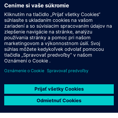
používanie softvéru?
Aké školenie pre profesionálny
rozvoj je k dispozícii?
Aké fyzické materiály sú
potrebné na podporu výučby v
triede?
Koľko úložného priestoru je k
dispozícii?