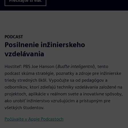
Prečítajte si viac
PODCAST
Posilnenie inžinierskeho
vzdelávania
Hostiteľ: PBS Joe Hanson (
Buďte inteligentní
), tento
podcast skúma stratégie, poznatky a zdroje pre inžinierske
triedy stredných škôl. Vypočujte sa od pedagógov a
odborníkov, ktorí zdieľajú techniky vzdelávania založené na
projektoch, aplikácie v reálnom svete a inovatívne spôsoby,
ako urobiť inžinierstvo vzrušujúcim a prístupným pre
všetkých študentov.
Počúvajte v Apple Podcastoch