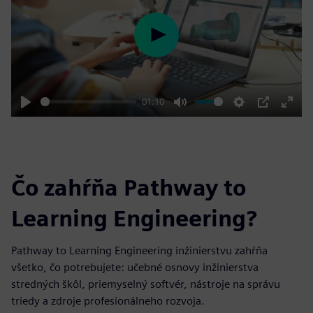
Play
01:10
Play
Mute
Settings
PIP
Enter
fulls
Čo zahŕňa Pathway to
Learning Engineering?
Pathway to Learning Engineering inžinierstvu zahŕňa
všetko, čo potrebujete: učebné osnovy inžinierstva
stredných škôl, priemyselný softvér, nástroje na správu
triedy a zdroje profesionálneho rozvoja.