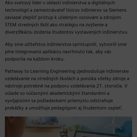
Ako svetový líder v oblasti inžinierstva a digitálnych
technológií a zamestnávateľ tisícov inžinierov sa Siemens
zaviazal zlepšiť prístup k učebným osnovám a zdrojom
STEM stredných škôl ako stratégiu na zvýšenie a
diverzifikáciu zloženia študentov vystavených inžinierstvu.
Aby sme učiteľstvo inžinierstva sprístupnili, vytvorili sme
plne integrovanú aplikáciu navrhnutú tak, aby vás
podporila na každom kroku.
Pathway to Learning Engineering zjednodušuje inžinierske
vzdelávanie na stredných školách a ponúka všetky zdroje a
nástroje potrebné na podporu vzdelávania 21. storočia. V
súlade so súčasnými akademickými štandardmi a
vyvíjajúcimi sa požiadavkami priemyslu odstraňuje
prekážky a umožňuje pedagógom aj študentom uspieť.