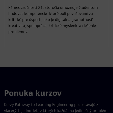
Rámec zručností 21. storočia umožňuje študentom
budovať kompetencie, ktoré boli považované za
kritické pre úspech, ako je digitálna gramotnosť,
kreativita, spolupráca, kritické myslenie a riešenie
problémov.
Ponuka kurzov
Kurzy Pathway to Learning Engineering pozostávajú z
viacerých jednotiek, z ktorých každá má jedinečný problém,