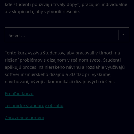
kde študenti používajú trvalý dopyt, pracujúci individuálne
a v skupinách, aby vytvorili riešenie.
Select...
Tento kurz vyzýva študentov, aby pracovali v tímoch na
riešení problémov s dizajnom v reálnom svete. Študenti
aplikujú proces inžinierskeho návrhu a rozsiahle využívajú
softvér inžinierskeho dizajnu a 3D tlač pri výskume,
navrhovaní, vývoji a komunikácii dizajnových riešení.
Prehľad kurzu
Technické štandardy obsahu
Zarovnanie noriem