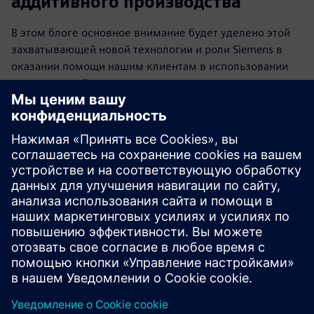
аддитивного производства
В этом блоге основное внимание будет уделено этой
захватывающей новой технологии и роли Siemens в
оказании помощи нашим клиентам в использовании
возможностей, которые открывают аддитивные
технологии.
Прочитайте сообщения в блоге
Community
Присоединяйтесь к обсуждению и получите ответы на
свои вопросы от экспертов по аддитивному
производству.
Присоединяйтесь к нашему сообществу