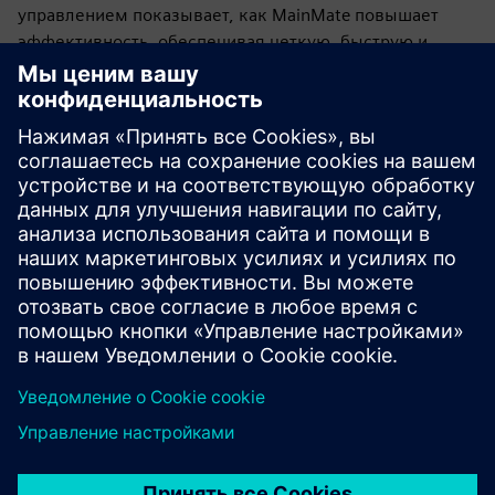
управлением показывает, как MainMate повышает
эффективность, обеспечивая четкую, быструю и
надежную информацию о техническом обслуживании
на протяжении всего жизненного цикла объекта.
Улучшение операционной деятельности LOBA с помощью MainMate
Изучайте ресурсы и
сопутствующие
продукты
Дополнительная информация и