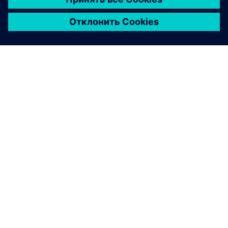
ресурсы
Цифровой помощник по техническому обслуживанию
MainMate - ZETA