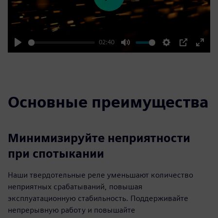
Play
02:40
Play
Mute
Settings
PIP
Enter
fulls
Основные преимущества
Минимизируйте неприятности
при спотыкании
Наши твердотельные реле уменьшают количество
неприятных срабатываний, повышая
эксплуатационную стабильность. Поддерживайте
непрерывную работу и повышайте