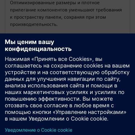
Оптимизированные размеры и плотное
прилегание компонентов уменьшают требования
к пространству панели, сохраняя при этом
производительность.
Гибкая проводка и
конфигурация
Включает удобные функции проводки, такие как
индикаторы длины полосы и широкий выбор
дополнительных контактов, упрощающие
установку и настройку.