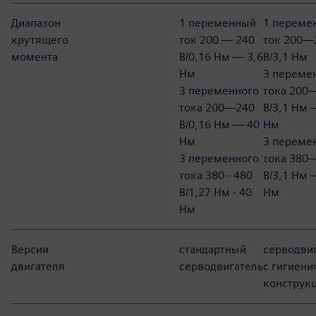
Диапазон
1 переменный
1 переме
крутящего
ток 200 — 240
ток 200—
момента
В/0,16 Нм — 3,6
В/3,1 Нм
Нм
3 переме
3 переменного
тока 200
тока 200—240
В/3,1 Нм 
В/0,16 Нм — 40
Нм
Нм
3 переме
3 переменного
тока 380
тока 380 - 480
В/3,1 Нм 
В/1,27 Нм - 40
Нм
Нм
Версии
стандартный
серводви
двигателя
серводвигатель
с гигиени
конструк