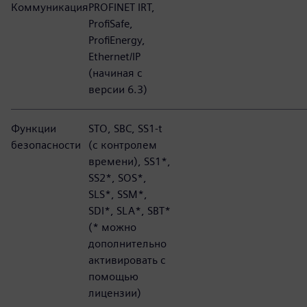
Коммуникация
PROFINET IRT,
ProfiSafe,
ProfiEnergy,
Ethernet/IP
(начиная с
версии 6.3)
Функции
STO, SBC, SS1-t
безопасности
(с контролем
времени), SS1*,
SS2*, SOS*,
SLS*, SSM*,
SDI*, SLA*, SBT*
(* можно
дополнительно
активировать с
помощью
лицензии)