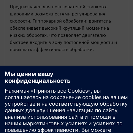
Предназначен для пользователей станков с
широкими возможностями регулирования
скорости. Тип токарной обработки: двигатель
обеспечивает высокий крутящий момент на
низких оборотах, что позволяет двигателю
быстрее входить в зону постоянной мощности и
повышать эффективность обработки.
Адаптируемость к глобальной
сертификации
1PH3 Pro имеет несколько международных
сертификатов: CE/EAC/UKCA/UL, чтобы
соответствовать нормативным требованиям,
повышать конкурентоспособность на рынке и