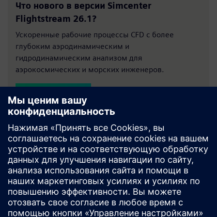
Что нового в версии Simcenter
Flightstream 26.1?
Ускоренные рабочие процессы CFD с более
глубоким аэродинамическим и
гидродинамическим анализом для
аэрокосмических и морских инженеров.
Прочитайте блог
Ознакомьтесь с
сопутствующими
продуктами