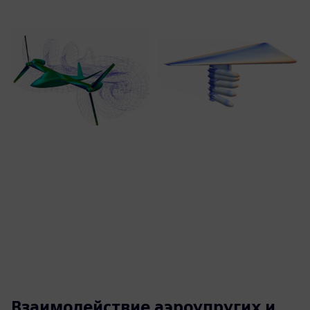
Взаимодействие аэроупругих и