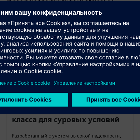
Используйте данные в реальном времени для
профилактического обслуживания и оптимизации
процессов, сокращения времени простоя и
повышения эффективности, чтобы обеспечить
измеримую окупаемость инвестиций и поддержать
экономичную цифровую трансформацию.
ности
Конструкция промышленного
класса для суровых условий
Разработанный с учетом высокой надежности,