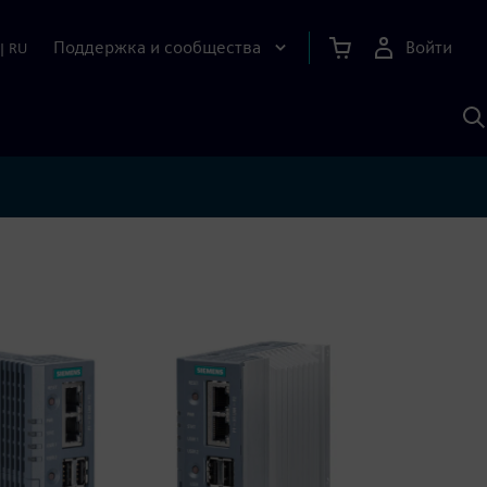
Поддержка и сообщества
Войти
|
RU
П
п
И
S