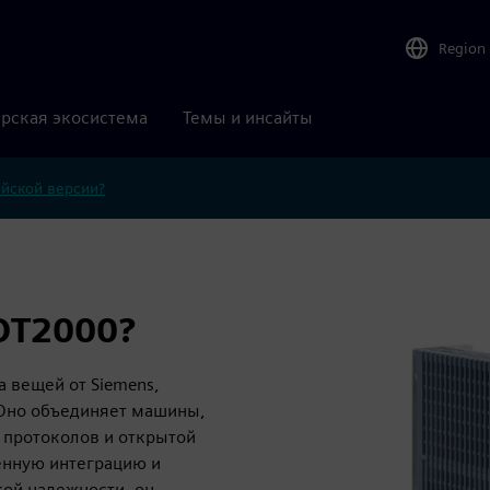
Region
рская экосистема
Темы и инсайты
ийской версии?
OT2000?
 вещей от Siemens,
 Оно объединяет машины,
 протоколов и открытой
венную интеграцию и
ой надежности, он