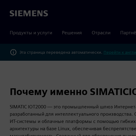
Siemens
Продукты и услуги
Решения
Отрасли
Партнё
Эта страница переведена автоматически.
Перейти к англ
Почему именно SIMATICI
SIMATIC IOT2000 — это промышленный шлюз Интернета
разработанный для интеллектуального производства.
ИТ-системы и облачные платформы с помощью гибких
архитектуры на базе Linux, обеспечивая беспрепятст
масштабируемость. Созданный для обеспечения высок