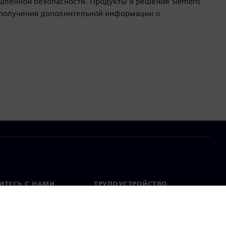
ленной безопасности. Продукты и решения Siemens
 получения дополнительной информации о
ИТЕСЬ С НАМИ
ТРУДОУСТРОЙСТВО
актная информация
Вакансии
тавительства по
Открытые вакансии