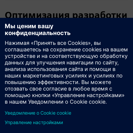
Оптимизация разработки
САПР для производства
Проблема: конструкции САПР, не оптимизированные
для литья, приводят к дорогостоящим дефектам и
доработкам.
Решение: VeoCast выявляет проблемы соответствия
литья на ранних стадиях, непосредственно на этапе
проектирования.
Результаты: меньшее количество дефектов, снижение
затрат и более плавный переход от проектирования к
производству.