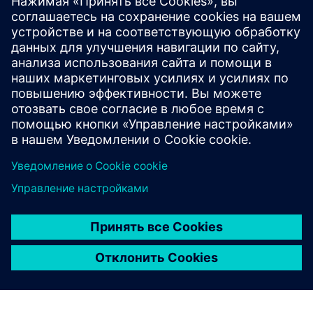
Проблема: для литья из углеродистой стали,
подверженной дефектам, требовалось 4
экзотермических питателя, добавляющих
нежелательный углекислый газ.
Решение: компания GGI смоделировала
усовершенствованный метод литья, устранив
необходимость в дополнительных фидерах.
Результат: экономия углекислого газа на 0,54 кг за
отливку — снижение на 9%.