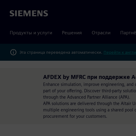
Siemens
Продукты и услуги
Решения
Отрасли
Партнё
Эта страница переведена автоматически.
Перейти к англ
AFDEX by MFRC при поддержке Ad
Enhance simulation, improve engineering, and op
part of your offering. Discover third-party solut
through the Advanced Partner Alliance (APA).
APA solutions are delivered through the Altair 
multiple engineering tools using a shared pool of
procurement for your customers.