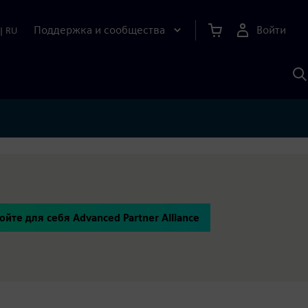
Поддержка и сообщества
Войти
|
RU
П
п
И
S
ойте для себя Advanced Partner Alliance