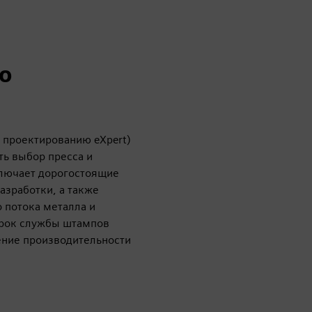
о
 проектированию eXpert)
ть выбор пресса и
ключает дорогостоящие
азработки, а также
 потока металла и
срок службы штампов
ение производительности