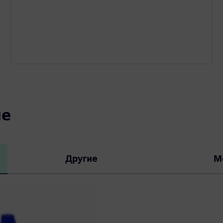
ие
Другие
М