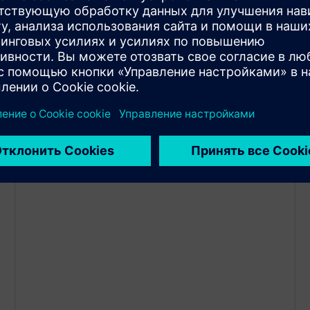
Интеллектуальная сетка
AFDEX использует полностью
автоматизированный и адаптивный алгоритм
ресеширования, позволяющий свести к
минимуму неточности решений и получить
результаты в разумные сроки.