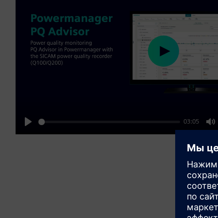
Play
03:05
Play
M