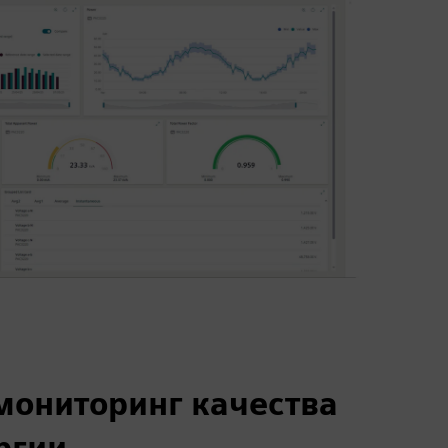
ониторинг качества
ргии