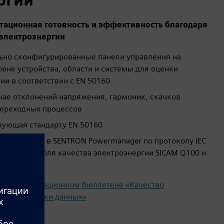
тационная готовность и эффективность благодаря
 электроэнергии
ьно сконфигурированные панели управления на
овне устройства, области и системы для оценки
ии в соответствии с EN 50160
учае отклонений напряжения, гармоник, скачков
переходных процессов
твующая стандарту EN 50160
 PQ Advisor в SENTRON Powermanager по протоколу IEC
оров контроля качества электроэнергии SICAM Q100 и
шем информационном бюллетене «Качество
ров обработки данных»