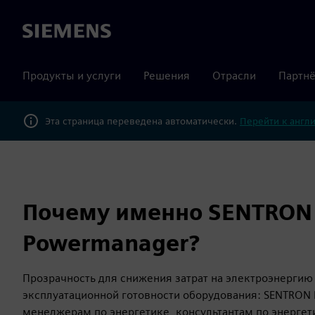
Siemens
Продукты и услуги
Решения
Отрасли
Партнё
Эта страница переведена автоматически.
Перейти к англ
Почему именно SENTRON
Powermanager?
Прозрачность для снижения затрат на электроэнерги
эксплуатационной готовности оборудования: SENTRON
менеджерам по энергетике, консультантам по энергет