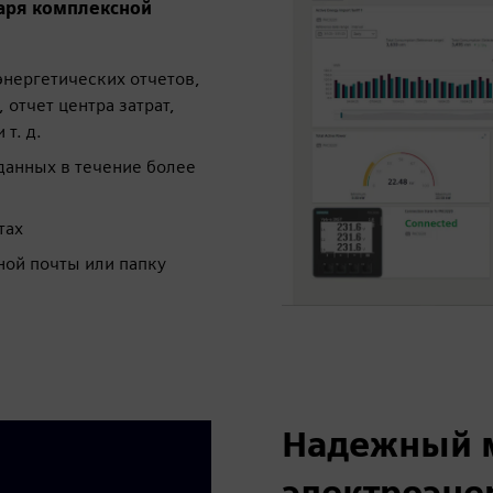
даря комплексной
энергетических отчетов,
 отчет центра затрат,
т. д.
данных в течение более
тах
ной почты или папку
Надежный м
электроэне