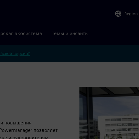
Region
рская экосистема
Темы и инсайты
ийской версии?
ю и повышения
 Powermanager позволяет
ике и руководителям