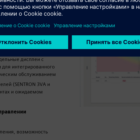
стояния
годаря надежному
дельные дисплеи с
для интегрированного
ническим обслуживанием
елей (SENTRON 3VA и
ентах и ожидаемом
управлении
ления, возможность