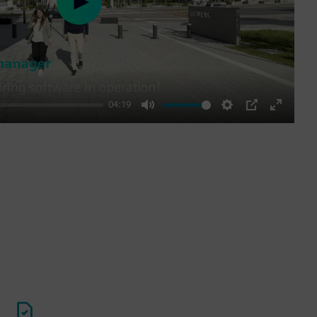
Play
04:19
Mute
Settings
PIP
Enter
fullscre