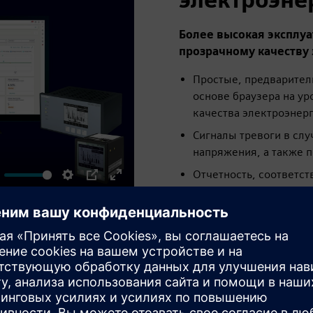
Более высокая эксплуа
прозрачному качеству
Простые, предварител
основе браузера на ур
качества электроэнерг
Сигналы тревоги в сл
напряжения, а также 
Отчетность, соответс
ute
Settings
PIP
Enter
Мониторинг с помощью
fullscreen
61850 с помощью приб
SICAM Q200
Подробнее читайте в на
электроэнергии для цент