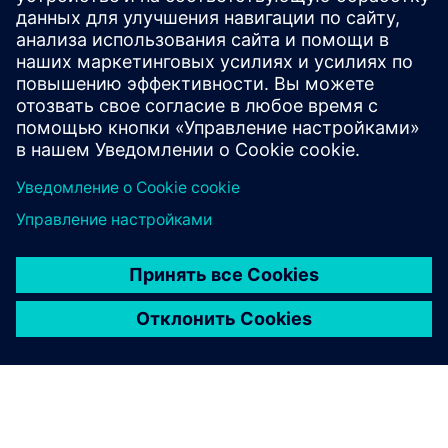
Achieve fast, selective gas measurement with the in-
situ gas analyzer SITRANS TDL for a wide range of
different gases.