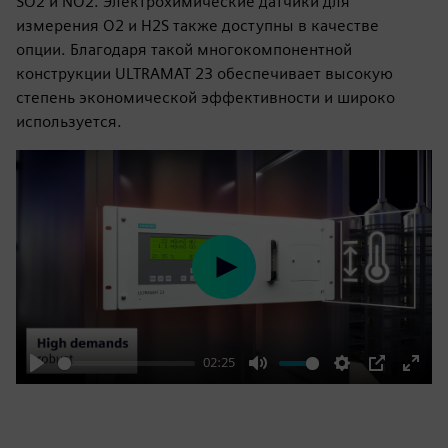
SO2 и NO2. Электрохимические датчики для
измерения O2 и H2S также доступны в качестве
опции. Благодаря такой многокомпонентной
конструкции ULTRAMAT 23 обеспечивает высокую
степень экономической эффективности и широко
используется.
Play
02:25
Play
Mute
Settings
PIP
Enter
fulls