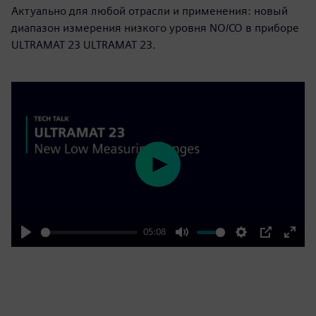
Актуально для любой отрасли и применения: новый
диапазон измерения низкого уровня NO/CO в приборе
ULTRAMAT 23 ULTRAMAT 23.
Play
05:08
Play
Mute
Settings
PIP
Enter
fulls