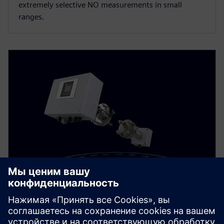
extremely selective NO measurements in small
ranges.
SITRANS TDL