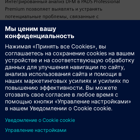
Интегрированный анализ DFM в PADS Professional
Premium позволяет выявлять и устранять
потенциальные проблемы, связанные с
изготовлением и сборкой печатных плат, в базе
данных проектов до того, как они попадут в
производственный цех, устраняя дорогостоящие
производственные задержки и обеспечивая
электрические характеристики конечного продукта.
Бесплатное обучение по запросу
Полный набор учебных программ по схематическому
проектированию, определению ограничений,
компоновке печатных плат, созданию библиотек и
управлению ими.